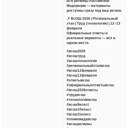
Все регионы Российской
Федерации — материалы
доступны сразу под ваш регион.
📌 ВсОШ 2026 | Региональный
этап | Труд (технология) | 12–13
февраля
Официальные ответы и
реальные варианты — всё в
одном месте.
#всош2026
#всоштруд
#всоштехнология
#региональныйэтапвсош
#всош12февраля
#всош13февраля
#ответывсош
#официальныеответывсош
#всош2026ответы
#трудвсош
#технологиявсош
#всош9класс
#всош10класс
#всош11класс
#олимпиадавсош
#всошрегионы