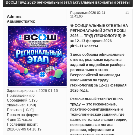
ВсОШ Труд 2026 региональный этап актуальные варианты и ответы
Поделиться
2026-02-11
1
Admins
11:41:00
Администратор
🎯 ОФИЦИАЛЬНЫЕ ОТВЕТЫ НА
РЕГИОНАЛЬНЫЙ ЭТАП ВСОШ
2026 — ТРУД (ТЕХНОЛОГИЯ) 🎯
📅 12–13 февраля 2026
🎓 9–11 классы
Здесь собраны официальные
ответы, реальные варианты
заданий и подробные разборы
регионального этапа
Всероссийской олимпиады
школьников по труду
(технологии) за 12–13 февраля
2026 года.
Зарегистрирован
: 2026-01-16
Приглашений:
0
Региональный этап ВсОШ по
Сообщений:
5195
труду — это инженерные,
Уважение:
[+0/-0]
практико-ориентированные и
Позитив:
[+0/-0]
технологические задания, где
Провел на форуме:
важно не только знание теории,
4 дня 11 часов
Последний визит:
но и правильная логика
2026-07-09 04:18:19
решения, оформление и
соответствие критериям