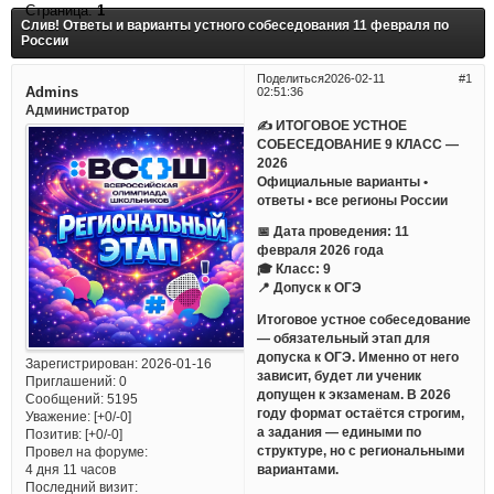
Страница:
1
Слив! Ответы и варианты устного собеседования 11 февраля по
России
Поделиться
2026-02-11
1
Admins
02:51:36
Администратор
✍ ИТОГОВОЕ УСТНОЕ
СОБЕСЕДОВАНИЕ 9 КЛАСС —
2026
Официальные варианты •
ответы • все регионы России
📅 Дата проведения: 11
февраля 2026 года
🎓 Класс: 9
📍 Допуск к ОГЭ
Итоговое устное собеседование
— обязательный этап для
допуска к ОГЭ. Именно от него
Зарегистрирован
: 2026-01-16
зависит, будет ли ученик
Приглашений:
0
допущен к экзаменам. В 2026
Сообщений:
5195
году формат остаётся строгим,
Уважение:
[+0/-0]
а задания — едиными по
Позитив:
[+0/-0]
структуре, но с региональными
Провел на форуме:
вариантами.
4 дня 11 часов
Последний визит: