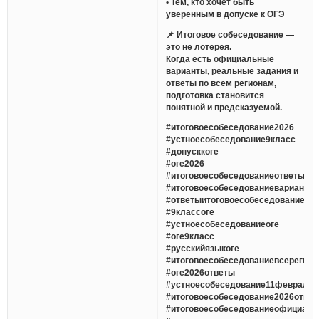
• Тем, кто хочет быть
уверенным в допуске к ОГЭ
📌 Итоговое собеседование —
это не лотерея.
Когда есть официальные
варианты, реальные задания и
ответы по всем регионам,
подготовка становится
понятной и предсказуемой.
#итоговоесобеседование2026
#устноесобеседование9класс
#допусккоге
#оге2026
#итоговоесобеседованиеответы
#итоговоесобеседованиеварианты
#ответыитоговоесобеседование
#9классоге
#устноесобеседованиеоге
#оге9класс
#русскийязыкоге
#итоговоесобеседованиевсерегио
#оге2026ответы
#устноесобеседование11февраля
#итоговоесобеседование2026отве
#итоговоесобеседованиеофициаль