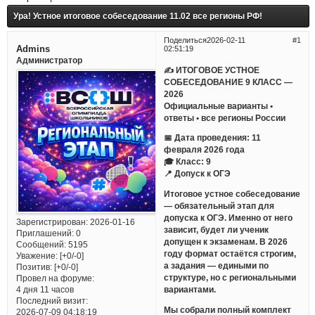
Ура! Устное итоговое собеседование 11.02 все регионы РФ!
Поделиться
2026-02-11
1
Admins
02:51:19
Администратор
✍ ИТОГОВОЕ УСТНОЕ
СОБЕСЕДОВАНИЕ 9 КЛАСС —
2026
Официальные варианты •
ответы • все регионы России
📅 Дата проведения: 11
февраля 2026 года
🎓 Класс: 9
📍 Допуск к ОГЭ
Итоговое устное собеседование
— обязательный этап для
допуска к ОГЭ. Именно от него
Зарегистрирован
: 2026-01-16
зависит, будет ли ученик
Приглашений:
0
допущен к экзаменам. В 2026
Сообщений:
5195
году формат остаётся строгим,
Уважение:
[+0/-0]
а задания — едиными по
Позитив:
[+0/-0]
структуре, но с региональными
Провел на форуме:
вариантами.
4 дня 11 часов
Последний визит:
Мы собрали полный комплект
2026-07-09 04:18:19