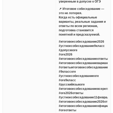
уверенным в допуске к ОГЭ
📌 Итоговое собеседование —
это не лотерея.
Когда есть официальные
варианты, реальные задания и
ответы по всем регионам,
подготовка становится
понятной и предсказуемой.
#итоговоесобеседование2026
#устноесобеседование9класс
#допусккоге
#оге2026
#итоговоесобеседованиеответы
#итоговоесобеседованиеварианты
#ответыитоговоесобеседование
#9классоге
#устноесобеседованиеоге
#оге9класс
#русскийязыкоге
#итоговоесобеседованиевсерегио
#оге2026ответы
#устноесобеседование11февраля
#итоговоесобеседование2026отве
#итоговоесобеседованиеофициаль
#огеответы