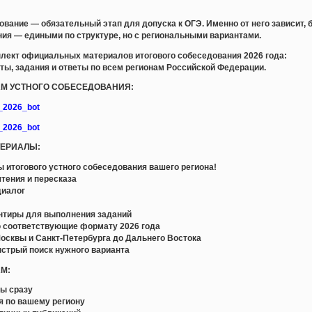
ование — обязательный этап для допуска к ОГЭ. Именно от него зависит, 
ания — едиными по структуре, но с региональными вариантами.
лект официальных материалов итогового собеседования 2026 года:
ты, задания и ответы по всем регионам Российской Федерации.
ЛАМ УСТНОГО СОБЕСЕДОВАНИЯ:
e_2026_bot
e_2026_bot
ТЕРИАЛЫ:
итогового устного собеседования вашего региона!
тения и пересказа
диалог
а
ентиры для выполнения заданий
 соответствующие формату 2026 года
осквы и Санкт-Петербурга до Дальнего Востока
ыстрый поиск нужного варианта
АМ:
ны сразу
я по вашему региону