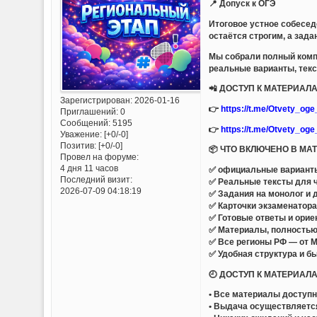
📍 Допуск к ОГЭ
Итоговое устное собесед
остаётся строгим, а зад
Мы собрали полный комп
реальные варианты, текс
📲 ДОСТУП К МАТЕРИА
Зарегистрирован
: 2026-01-16
👉
https://t.me/Otvety_og
Приглашений:
0
Сообщений:
5195
👉
https://t.me/Otvety_og
Уважение:
[+0/-0]
Позитив:
[+0/-0]
📦 ЧТО ВКЛЮЧЕНО В МА
Провел на форуме:
4 дня 11 часов
✅ официальные варианты 
Последний визит:
✅ Реальные тексты для ч
2026-07-09 04:18:19
✅ Задания на монолог и 
✅ Карточки экзаменатор
✅ Готовые ответы и ори
✅ Материалы, полностью
✅ Все регионы РФ — от М
✅ Удобная структура и б
🕘 ДОСТУП К МАТЕРИАЛ
• Все материалы доступ
• Выдача осуществляетс