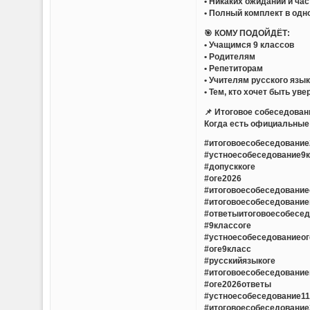
• Никаких ожиданий и ча
• Полный комплект в одн
🎯 КОМУ ПОДОЙДЁТ:
• Учащимся 9 классов
• Родителям
• Репетиторам
• Учителям русского язы
• Тем, кто хочет быть ув
📌 Итоговое собеседован
Когда есть официальные 
#итоговоесобеседование
#устноесобеседование9
#допусккоге
#оге2026
#итоговоесобеседовани
#итоговоесобеседовани
#ответыитоговоесобесе
#9классоге
#устноесобеседованиеог
#оге9класс
#русскийязыкоге
#итоговоесобеседовани
#оге2026ответы
#устноесобеседование1
#итоговоесобеседовани