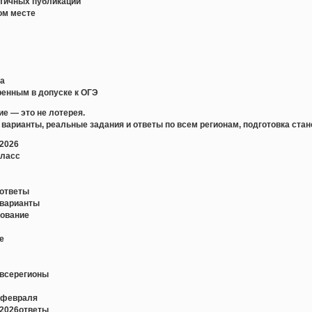
стичных публикаций
ом месте
ка
еренным в допуске к ОГЭ
ие — это не лотерея.
варианты, реальные задания и ответы по всем регионам, подготовка стан
2026
класс
еответы
еварианты
дование
е
евсерегионы
1февраля
е2026ответы