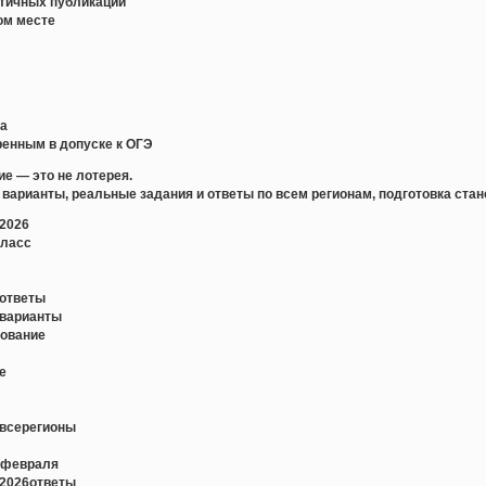
стичных публикаций
ом месте
ка
еренным в допуске к ОГЭ
ие — это не лотерея.
варианты, реальные задания и ответы по всем регионам, подготовка стан
2026
класс
еответы
еварианты
дование
е
евсерегионы
1февраля
е2026ответы