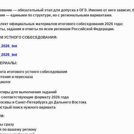
ование — обязательный этап для допуска к ОГЭ. Именно от него зависит, 
ания — едиными по структуре, но с региональными вариантами.
лект официальных материалов итогового собеседования 2026 года:
ты, задания и ответы по всем регионам Российской Федерации.
ЛАМ УСТНОГО СОБЕСЕДОВАНИЯ:
e_2026_bot
e_2026_bot
ТЕРИАЛЫ:
та итогового устного собеседования
тения и пересказа
диалог
а
ентиры для выполнения заданий
 соответствующие формату 2026 года
осквы и Санкт-Петербурга до Дальнего Востока
ыстрый поиск нужного варианта
АМ:
ны сразу
я по вашему региону