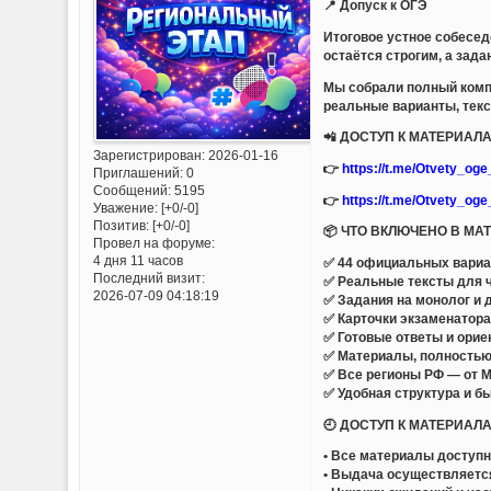
📍 Допуск к ОГЭ
Итоговое устное собесед
остаётся строгим, а зад
Мы собрали полный комп
реальные варианты, текс
📲 ДОСТУП К МАТЕРИА
Зарегистрирован
: 2026-01-16
👉
https://t.me/Otvety_og
Приглашений:
0
Сообщений:
5195
👉
https://t.me/Otvety_og
Уважение:
[+0/-0]
Позитив:
[+0/-0]
📦 ЧТО ВКЛЮЧЕНО В МА
Провел на форуме:
4 дня 11 часов
✅ 44 официальных вариан
Последний визит:
✅ Реальные тексты для ч
2026-07-09 04:18:19
✅ Задания на монолог и 
✅ Карточки экзаменатор
✅ Готовые ответы и ори
✅ Материалы, полностью
✅ Все регионы РФ — от М
✅ Удобная структура и б
🕘 ДОСТУП К МАТЕРИАЛ
• Все материалы доступ
• Выдача осуществляетс