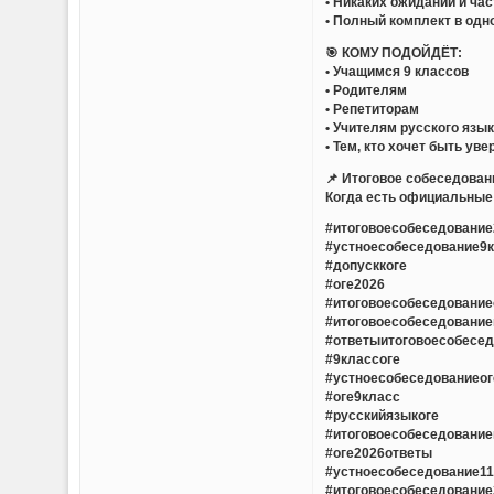
• Никаких ожиданий и ча
• Полный комплект в одн
🎯 КОМУ ПОДОЙДЁТ:
• Учащимся 9 классов
• Родителям
• Репетиторам
• Учителям русского язы
• Тем, кто хочет быть ув
📌 Итоговое собеседован
Когда есть официальные 
#итоговоесобеседование
#устноесобеседование9
#допусккоге
#оге2026
#итоговоесобеседовани
#итоговоесобеседовани
#ответыитоговоесобесе
#9классоге
#устноесобеседованиеог
#оге9класс
#русскийязыкоге
#итоговоесобеседовани
#оге2026ответы
#устноесобеседование1
#итоговоесобеседовани