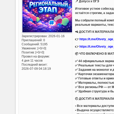
📍 Допуск к ОГЭ
Итоговое устное собесед
остаётся строгим, а зад
Мы собрали полный комп
реальные варианты, текс
📲 ДОСТУП К МАТЕРИА
Зарегистрирован
: 2026-01-16
👉
https://t.me/Otvety_og
Приглашений:
0
Сообщений:
5195
👉
https://t.me/Otvety_og
Уважение:
[+0/-0]
Позитив:
[+0/-0]
📦 ЧТО ВКЛЮЧЕНО В МА
Провел на форуме:
4 дня 11 часов
✅ 44 официальных вариан
Последний визит:
✅ Реальные тексты для ч
2026-07-09 04:18:19
✅ Задания на монолог и 
✅ Карточки экзаменатор
✅ Готовые ответы и ори
✅ Материалы, полностью
✅ Все регионы РФ — от М
✅ Удобная структура и б
🕘 ДОСТУП К МАТЕРИАЛ
• Все материалы доступ
• Выдача осуществляетс