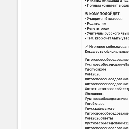
• Никаких ожиданий и ча
• Полный комплект в одн
🎯 КОМУ ПОДОЙДЁТ:
• Учащимся 9 классов
• Родителям
• Репетиторам
• Учителям русского язы
• Тем, кто хочет быть ув
📌 Итоговое собеседован
Когда есть официальные 
#итоговоесобеседование
#устноесобеседование9
#допусккоге
#оге2026
#итоговоесобеседовани
#итоговоесобеседовани
#ответыитоговоесобесе
#9классоге
#устноесобеседованиеог
#оге9класс
#русскийязыкоге
#итоговоесобеседовани
#оге2026ответы
#устноесобеседование1
#итоговоесобеседовани