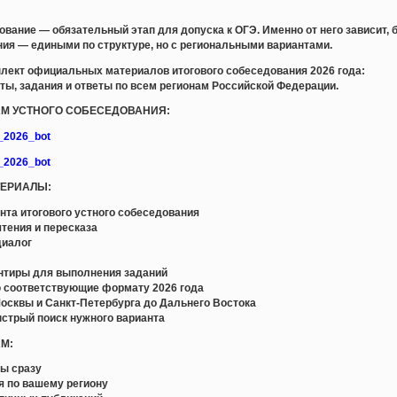
ование — обязательный этап для допуска к ОГЭ. Именно от него зависит, 
ания — едиными по структуре, но с региональными вариантами.
лект официальных материалов итогового собеседования 2026 года:
ты, задания и ответы по всем регионам Российской Федерации.
ЛАМ УСТНОГО СОБЕСЕДОВАНИЯ:
e_2026_bot
e_2026_bot
ТЕРИАЛЫ:
та итогового устного собеседования
тения и пересказа
диалог
а
ентиры для выполнения заданий
 соответствующие формату 2026 года
осквы и Санкт-Петербурга до Дальнего Востока
ыстрый поиск нужного варианта
АМ:
ны сразу
я по вашему региону