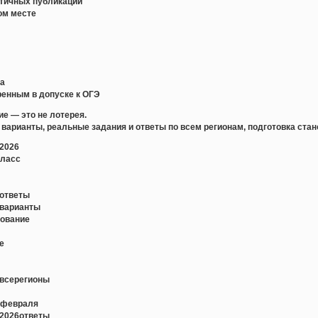
стичных публикаций
ом месте
ка
еренным в допуске к ОГЭ
ие — это не лотерея.
варианты, реальные задания и ответы по всем регионам, подготовка стан
2026
класс
еответы
еварианты
дование
е
евсерегионы
1февраля
е2026ответы