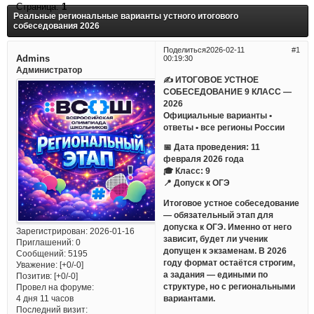
Страница:
1
Реальные региональные варианты устного итогового
собеседования 2026
Поделиться
2026-02-11
1
Admins
00:19:30
Администратор
✍ ИТОГОВОЕ УСТНОЕ
СОБЕСЕДОВАНИЕ 9 КЛАСС —
2026
Официальные варианты •
ответы • все регионы России
📅 Дата проведения: 11
февраля 2026 года
🎓 Класс: 9
📍 Допуск к ОГЭ
Итоговое устное собеседование
— обязательный этап для
допуска к ОГЭ. Именно от него
Зарегистрирован
: 2026-01-16
зависит, будет ли ученик
Приглашений:
0
допущен к экзаменам. В 2026
Сообщений:
5195
году формат остаётся строгим,
Уважение:
[+0/-0]
а задания — едиными по
Позитив:
[+0/-0]
структуре, но с региональными
Провел на форуме:
вариантами.
4 дня 11 часов
Последний визит: