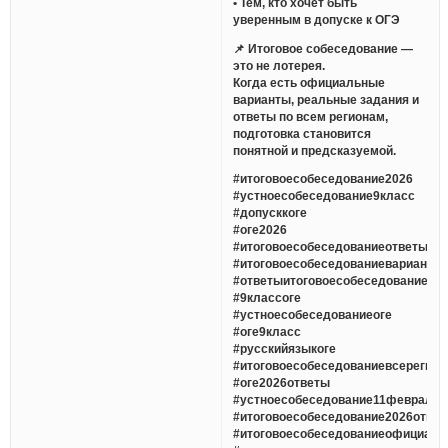
• Тем, кто хочет быть
уверенным в допуске к ОГЭ
📌 Итоговое собеседование —
это не лотерея.
Когда есть официальные
варианты, реальные задания и
ответы по всем регионам,
подготовка становится
понятной и предсказуемой.
#итоговоесобеседование2026
#устноесобеседование9класс
#допусккоге
#оге2026
#итоговоесобеседованиеответы
#итоговоесобеседованиеварианты
#ответыитоговоесобеседование
#9классоге
#устноесобеседованиеоге
#оге9класс
#русскийязыкоге
#итоговоесобеседованиевсерегио
#оге2026ответы
#устноесобеседование11февраля
#итоговоесобеседование2026отве
#итоговоесобеседованиеофициаль