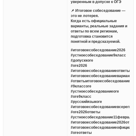
уверенным в допуске к ОГЭ
📌 Итоговое собеседование —
это не лотерея.
Когда есть официальные
варианты, реальные задания и
ответы по всем регионам,
подготовка становится
понятной и предсказуемой.
#итоговоесобеседование2026
#устноесобеседование9класс
#допусккоге
#оге2026
#итоговоесобеседованиеответы
#итоговоесобеседованиеварианты
#ответыитоговоесобеседование
#9классоге
#устноесобеседованиеоге
#оге9класс
#русскийязыкоге
#итоговоесобеседованиевсерегио
#оге2026ответы
#устноесобеседование11февраля
#итоговоесобеседование2026отве
#итоговоесобеседованиеофициаль
#огеответы