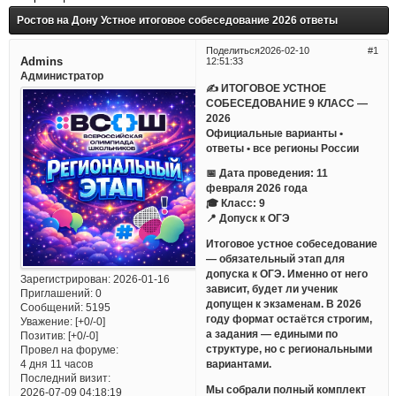
Ростов на Дону Устное итоговое собеседование 2026 ответы
Поделиться
2026-02-10
1
Admins
12:51:33
Администратор
✍ ИТОГОВОЕ УСТНОЕ
СОБЕСЕДОВАНИЕ 9 КЛАСС —
2026
Официальные варианты •
ответы • все регионы России
📅 Дата проведения: 11
февраля 2026 года
🎓 Класс: 9
📍 Допуск к ОГЭ
Итоговое устное собеседование
— обязательный этап для
допуска к ОГЭ. Именно от него
Зарегистрирован
: 2026-01-16
зависит, будет ли ученик
Приглашений:
0
допущен к экзаменам. В 2026
Сообщений:
5195
году формат остаётся строгим,
Уважение:
[+0/-0]
а задания — едиными по
Позитив:
[+0/-0]
структуре, но с региональными
Провел на форуме:
вариантами.
4 дня 11 часов
Последний визит:
Мы собрали полный комплект
2026-07-09 04:18:19