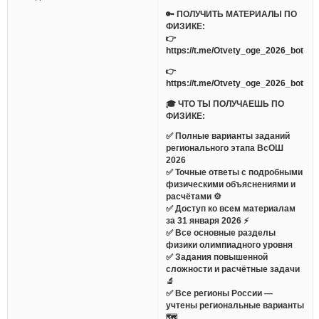
🔑 ПОЛУЧИТЬ МАТЕРИАЛЫ ПО
ФИЗИКЕ:
👉
https://t.me/Otvety_oge_2026_bot
👉
https://t.me/Otvety_oge_2026_bot
🎓 ЧТО ТЫ ПОЛУЧАЕШЬ ПО
ФИЗИКЕ:
✅ Полные варианты заданий
регионального этапа ВсОШ
2026
✅ Точные ответы с подробными
физическими объяснениями и
расчётами ⚙️
✅ Доступ ко всем материалам
за 31 января 2026 ⚡️
✅ Все основные разделы
физики олимпиадного уровня
✅ Задания повышенной
сложности и расчётные задачи
🔬
✅ Все регионы России —
учтены региональные варианты
🗺