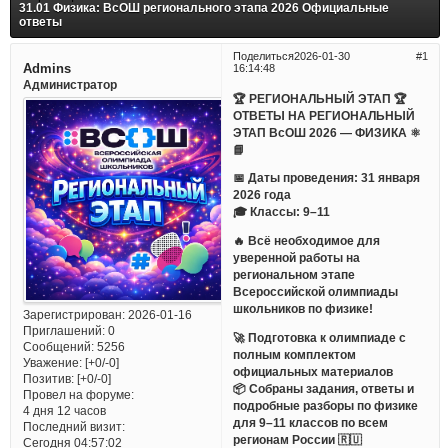
31.01 Физика: ВсОШ регионального этапа 2026 Официальные
ответы
Поделиться
2026-01-30
1
Admins
16:14:48
Администратор
🏆 РЕГИОНАЛЬНЫЙ ЭТАП 🏆
ОТВЕТЫ НА РЕГИОНАЛЬНЫЙ
ЭТАП ВсОШ 2026 — ФИЗИКА ⚛️
📘
📅 Даты проведения: 31 января
2026 года
🎓 Классы: 9–11
🔥 Всё необходимое для
уверенной работы на
региональном этапе
Всероссийской олимпиады
школьников по физике!
Зарегистрирован
: 2026-01-16
Приглашений:
0
🚀 Подготовка к олимпиаде с
Сообщений:
5256
полным комплектом
Уважение:
[+0/-0]
официальных материалов
Позитив:
[+0/-0]
📦 Собраны задания, ответы и
Провел на форуме:
подробные разборы по физике
4 дня 12 часов
для 9–11 классов по всем
Последний визит:
регионам России 🇷🇺
Сегодня 04:57:02