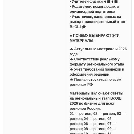
• Учителей физики 👩‍🏫👨‍🏫
• Родителей, помогающих в
олимпиадной подготовке
• Участников, нацеленных на
выход в заключительный этап
ВсОШ 🎓
⭐️ ПОЧЕМУ ВЫБИРАЮТ ЭТИ
МАТЕРИАЛЫ:
🔥 Актуальные материалы 2026
года
🔥 Соответствие реальному
формату регионального этапа
🔥 Учёт требований проверки и
оформления решений
🔥 Полная структура по всем
регионам РФ
Материалы включают ответы
на региональный этап ВсОШ
2026 по физике для всех
регионов России:
01 — регион; 02 — регион; 03 —
регион; 04 — регион; 05 —
регион; 06 — регион; 07 —
регион; 08 — регион; 09 —
регион; 10 — регион; 11 —