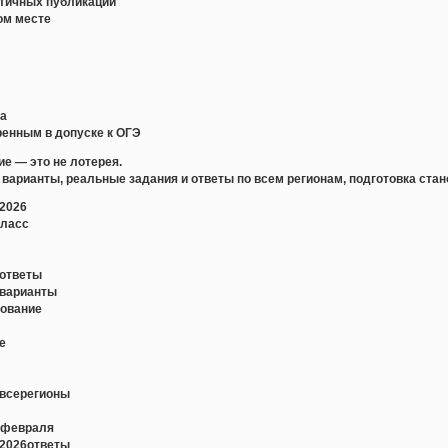
стичных публикаций
ом месте
ка
еренным в допуске к ОГЭ
ие — это не лотерея.
варианты, реальные задания и ответы по всем регионам, подготовка стан
2026
класс
еответы
еварианты
дование
е
евсерегионы
1февраля
е2026ответы