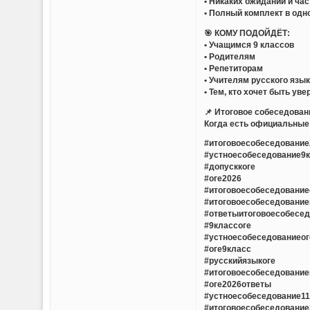
• Никаких ожиданий и ча
• Полный комплект в одн
🎯 КОМУ ПОДОЙДЁТ:
• Учащимся 9 классов
• Родителям
• Репетиторам
• Учителям русского язы
• Тем, кто хочет быть ув
📌 Итоговое собеседован
Когда есть официальные 
#итоговоесобеседование
#устноесобеседование9
#допусккоге
#оге2026
#итоговоесобеседовани
#итоговоесобеседовани
#ответыитоговоесобесе
#9классоге
#устноесобеседованиеог
#оге9класс
#русскийязыкоге
#итоговоесобеседовани
#оге2026ответы
#устноесобеседование1
#итоговоесобеседовани