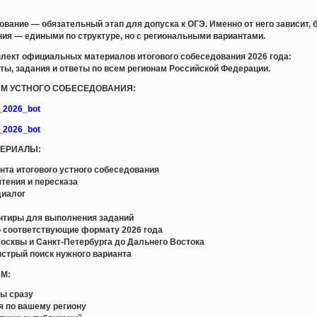
ование — обязательный этап для допуска к ОГЭ. Именно от него зависит, 
ания — едиными по структуре, но с региональными вариантами.
лект официальных материалов итогового собеседования 2026 года:
ты, задания и ответы по всем регионам Российской Федерации.
ЛАМ УСТНОГО СОБЕСЕДОВАНИЯ:
e_2026_bot
e_2026_bot
ТЕРИАЛЫ:
та итогового устного собеседования
тения и пересказа
диалог
а
ентиры для выполнения заданий
 соответствующие формату 2026 года
осквы и Санкт-Петербурга до Дальнего Востока
ыстрый поиск нужного варианта
АМ:
ны сразу
я по вашему региону