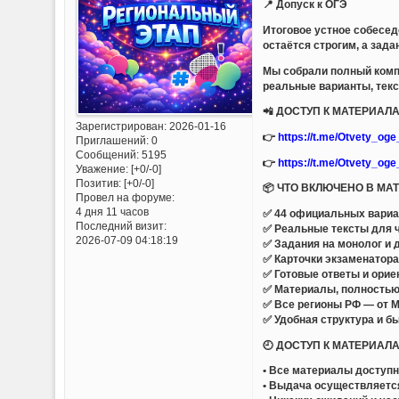
📍 Допуск к ОГЭ
Итоговое устное собесед
остаётся строгим, а зад
Мы собрали полный комп
реальные варианты, текс
📲 ДОСТУП К МАТЕРИА
Зарегистрирован
: 2026-01-16
👉
https://t.me/Otvety_og
Приглашений:
0
Сообщений:
5195
👉
https://t.me/Otvety_og
Уважение:
[+0/-0]
Позитив:
[+0/-0]
📦 ЧТО ВКЛЮЧЕНО В МА
Провел на форуме:
4 дня 11 часов
✅ 44 официальных вариан
Последний визит:
✅ Реальные тексты для ч
2026-07-09 04:18:19
✅ Задания на монолог и 
✅ Карточки экзаменатор
✅ Готовые ответы и ори
✅ Материалы, полностью
✅ Все регионы РФ — от М
✅ Удобная структура и б
🕘 ДОСТУП К МАТЕРИАЛ
• Все материалы доступ
• Выдача осуществляетс