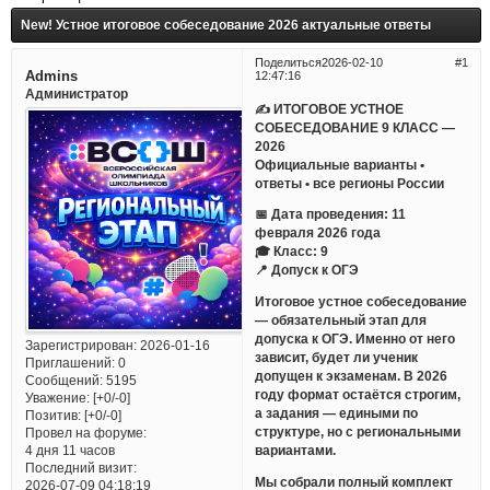
New! Устное итоговое собеседование 2026 актуальные ответы
Поделиться
2026-02-10
1
Admins
12:47:16
Администратор
✍ ИТОГОВОЕ УСТНОЕ
СОБЕСЕДОВАНИЕ 9 КЛАСС —
2026
Официальные варианты •
ответы • все регионы России
📅 Дата проведения: 11
февраля 2026 года
🎓 Класс: 9
📍 Допуск к ОГЭ
Итоговое устное собеседование
— обязательный этап для
допуска к ОГЭ. Именно от него
Зарегистрирован
: 2026-01-16
зависит, будет ли ученик
Приглашений:
0
допущен к экзаменам. В 2026
Сообщений:
5195
году формат остаётся строгим,
Уважение:
[+0/-0]
а задания — едиными по
Позитив:
[+0/-0]
структуре, но с региональными
Провел на форуме:
вариантами.
4 дня 11 часов
Последний визит:
Мы собрали полный комплект
2026-07-09 04:18:19