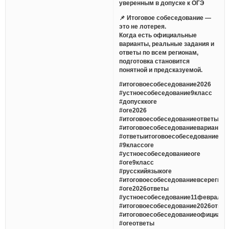
уверенным в допуске к ОГЭ
📌 Итоговое собеседование —
это не лотерея.
Когда есть официальные
варианты, реальные задания и
ответы по всем регионам,
подготовка становится
понятной и предсказуемой.
#итоговоесобеседование2026
#устноесобеседование9класс
#допусккоге
#оге2026
#итоговоесобеседованиеответы
#итоговоесобеседованиеварианты
#ответыитоговоесобеседование
#9классоге
#устноесобеседованиеоге
#оге9класс
#русскийязыкоге
#итоговоесобеседованиевсерегио
#оге2026ответы
#устноесобеседование11февраля
#итоговоесобеседование2026отве
#итоговоесобеседованиеофициаль
#огеответы