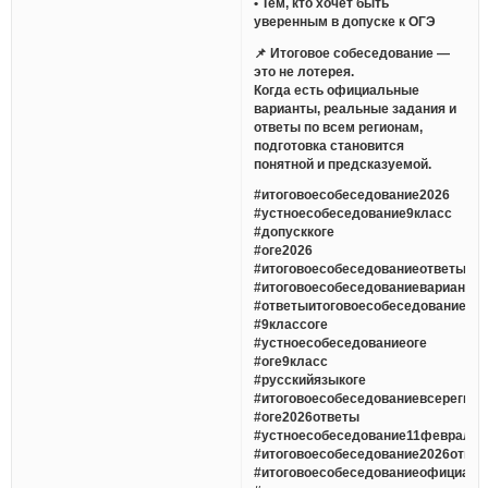
• Тем, кто хочет быть
уверенным в допуске к ОГЭ
📌 Итоговое собеседование —
это не лотерея.
Когда есть официальные
варианты, реальные задания и
ответы по всем регионам,
подготовка становится
понятной и предсказуемой.
#итоговоесобеседование2026
#устноесобеседование9класс
#допусккоге
#оге2026
#итоговоесобеседованиеответы
#итоговоесобеседованиеварианты
#ответыитоговоесобеседование
#9классоге
#устноесобеседованиеоге
#оге9класс
#русскийязыкоге
#итоговоесобеседованиевсерегио
#оге2026ответы
#устноесобеседование11февраля
#итоговоесобеседование2026отве
#итоговоесобеседованиеофициаль