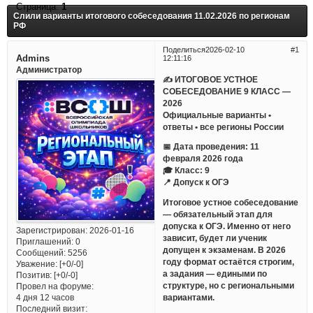
Страница:
1
Слили варианты итогового собеседования 11.02.2026 по регионам
РФ
Поделиться
2026-02-10
1
Admins
12:11:16
Администратор
✍ ИТОГОВОЕ УСТНОЕ
СОБЕСЕДОВАНИЕ 9 КЛАСС —
2026
Официальные варианты •
ответы • все регионы России
📅 Дата проведения: 11
февраля 2026 года
🎓 Класс: 9
📍 Допуск к ОГЭ
Итоговое устное собеседование
— обязательный этап для
допуска к ОГЭ. Именно от него
Зарегистрирован
: 2026-01-16
зависит, будет ли ученик
Приглашений:
0
допущен к экзаменам. В 2026
Сообщений:
5256
году формат остаётся строгим,
Уважение:
[+0/-0]
а задания — едиными по
Позитив:
[+0/-0]
структуре, но с региональными
Провел на форуме:
вариантами.
4 дня 12 часов
Последний визит: