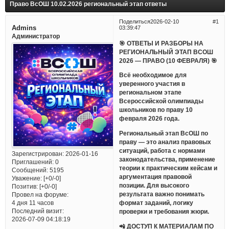
Право ВсОШ 10.02.2026 региональный этап ответы
Поделиться
2026-02-10
1
Admins
03:39:47
Администратор
🎯 ОТВЕТЫ И РАЗБОРЫ НА
РЕГИОНАЛЬНЫЙ ЭТАП ВСОШ
2026 — ПРАВО (10 ФЕВРАЛЯ) 🎯
Всё необходимое для
уверенного участия в
региональном этапе
Всероссийской олимпиады
школьников по праву 10
февраля 2026 года.
Региональный этап ВсОШ по
праву — это анализ правовых
ситуаций, работа с нормами
Зарегистрирован
: 2026-01-16
законодательства, применение
Приглашений:
0
теории к практическим кейсам и
Сообщений:
5195
аргументация правовой
Уважение:
[+0/-0]
позиции. Для высокого
Позитив:
[+0/-0]
результата важно понимать
Провел на форуме:
формат заданий, логику
4 дня 11 часов
Последний визит:
проверки и требования жюри.
2026-07-09 04:18:19
📲 ДОСТУП К МАТЕРИАЛАМ ПО