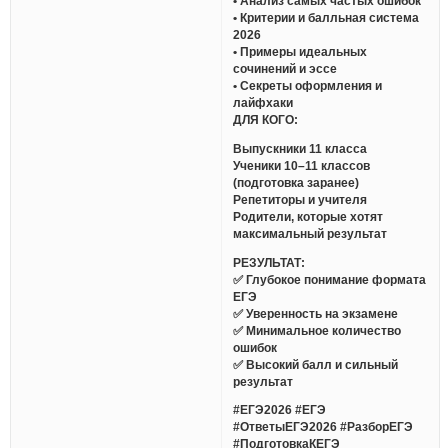
• Анализ самых частых ошибок
• Критерии и балльная система
2026
• Примеры идеальных
сочинений и эссе
• Секреты оформления и
лайфхаки
ДЛЯ КОГО:
Выпускники 11 класса
Ученики 10–11 классов
(подготовка заранее)
Репетиторы и учителя
Родители, которые хотят
максимальный результат
РЕЗУЛЬТАТ:
✅ Глубокое понимание формата
ЕГЭ
✅ Уверенность на экзамене
✅ Минимальное количество
ошибок
✅ Высокий балл и сильный
результат
#ЕГЭ2026 #ЕГЭ
#ОтветыЕГЭ2026 #РазборЕГЭ
#ПодготовкаКЕГЭ