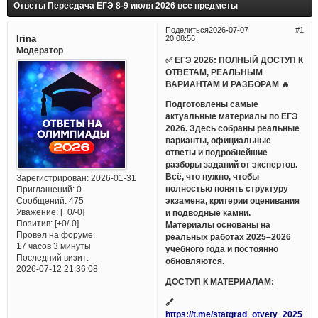
Ответы Пересдача ЕГЭ 8-9 июля 2026 все предметы
Поделиться
2026-07-07
1
Irina
20:08:56
Модератор
✅ ЕГЭ 2026: ПОЛНЫЙ ДОСТУП К
ОТВЕТАМ, РЕАЛЬНЫМ
ВАРИАНТАМ И РАЗБОРАМ 🔥
Подготовлены самые
актуальные материалы по ЕГЭ
2026. Здесь собраны реальные
варианты, официальные
ответы и подробнейшие
разборы заданий от экспертов.
Всё, что нужно, чтобы
Зарегистрирован
: 2026-01-31
полностью понять структуру
Приглашений:
0
Сообщений:
475
экзамена, критерии оценивания
Уважение:
[+0/-0]
и подводные камни.
Позитив:
[+0/-0]
Материалы основаны на
Провел на форуме:
реальных работах 2025–2026
17 часов 3 минуты
учебного года и постоянно
Последний визит:
обновляются.
2026-07-12 21:36:08
ДОСТУП К МАТЕРИАЛАМ:
🔗
https://t.me/statgrad_otvety_2025_bo