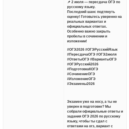
📌 2 июля — пересдача ОГЭ по
русскому языку.
Последний шанс подтянуть
оценку! Готовьтесь уверенно на
реальных вариантах и
официальных ответах.
Особенно важно закрыть
пробелы в сочинении и
изложении!
#ОГЭ2026 #ОГЭРусскийЯзык
#ПересдачаОГЭ #ОГЭ2июля
#ОтветыОГЭ #ВариантыОГЭ
#ОГЭРусский2026
#ПодготовкаКОГЭ
#СочинениеОГЭ
#ИзложениеОГЭ
#Экзамены2026
Экзамен уже на носу, а ты не
уверен в подготовке? Мы
собрали официальные ответы и
задания ОГЭ 2026 по русскому
языку, чтобы ты сдал с
ответами на огэ, вариант с