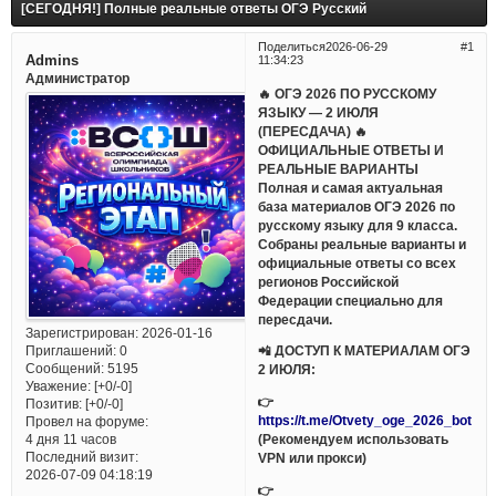
[СЕГОДНЯ!] Полные реальные ответы ОГЭ Русский
Поделиться
2026-06-29
1
Admins
11:34:23
Администратор
🔥 ОГЭ 2026 ПО РУССКОМУ
ЯЗЫКУ — 2 ИЮЛЯ
(ПЕРЕСДАЧА) 🔥
ОФИЦИАЛЬНЫЕ ОТВЕТЫ И
РЕАЛЬНЫЕ ВАРИАНТЫ
Полная и самая актуальная
база материалов ОГЭ 2026 по
русскому языку для 9 класса.
Собраны реальные варианты и
официальные ответы со всех
регионов Российской
Федерации специально для
пересдачи.
Зарегистрирован
: 2026-01-16
Приглашений:
0
📲 ДОСТУП К МАТЕРИАЛАМ ОГЭ
Сообщений:
5195
2 ИЮЛЯ:
Уважение:
[+0/-0]
👉
Позитив:
[+0/-0]
https://t.me/Otvety_oge_2026_bot
Провел на форуме:
(Рекомендуем использовать
4 дня 11 часов
Последний визит:
VPN или прокси)
2026-07-09 04:18:19
👉