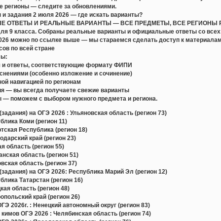
е регионы — следите за обновлениями.
 и задания 2 июля 2026 — где искать варианты?
 ОТВЕТЫ И РЕАЛЬНЫЕ ВАРИАНТЫ — ВСЕ ПРЕДМЕТЫ, ВСЕ РЕГИОНЫ РФ. П
для 9 класса. Собраны реальные варианты и официальные ответы со всех
2026 можно по ссылке выше — мы стараемся сделать доступ к материал
сов по всей стране
лы:
 и ответы, соответствующие формату ФИПИ
снениями (особенно изложение и сочинение)
ой навигацией по регионам
я — вы всегда получаете свежие варианты
 — поможем с выбором нужного предмета и региона.
задания) на ОГЭ 2026 : Ульяновская область (регион 73)
лика Коми (регион 11)
ская Республика (регион 18)
дарский край (регион 23)
 область (регион 55)
ская область (регион 51)
ская область (регион 37)
задания) на ОГЭ 2026: Республика Марий Эл (регион 12)
лика Татарстан (регион 16)
ая область (регион 48)
польский край (регион 26)
Э 2026г. : Ненецкий автономный округ (регион 83)
 кимов ОГЭ 2026 : Челябинская область (регион 74)