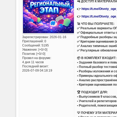
📲 ДОСТУП К МАТЕРИАЛА
👉
https://t.me/Otvety_og
👉
https://t.me/Otvety_og
🚀 ЧТО ВЫ ПОЛУЧАЕТЕ:
✅ Реальные варианты ОГЭ
✅ Официальные ответы 
Зарегистрирован
: 2026-01-16
✅ Подробные разборы за
Приглашений:
0
✅ Критерии оценивания (
Сообщений:
5195
✅ Анализ типичных ошиб
Уважение:
[+0/-0]
✅ Регулярные обновлени
Позитив:
[+0/-0]
📦 В КОМПЛЕКТ ВХОДИТ:
Провел на форуме:
4 дня 11 часов
• Задания базового и по
Последний визит:
• Полный разбор тестово
2026-07-09 04:18:19
• Разборы изложения и с
• Примеры идеального о
• Анализ распространённ
• Критерии оценивания п
🏆 ПОДХОДИТ ДЛЯ:
• Выпускников 9 классов
• Учителей и репетиторов
• Родителей, помогающих
💡 ПОЧЕМУ ЭТИ МАТЕРИ