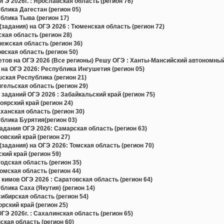
Э 2026г. : Ярославская область (регион 76)
лика Дагестан (регион 05)
лика Тыва (регион 17)
задания) на ОГЭ 2026 : Тюменская область (регион 72)
ая область (регион 28)
жская область (регион 36)
ская область (регион 50)
в на ОГЭ 2026 (Все регионы) Решу ОГЭ : Ханты-Мансийский автономный 
на ОГЭ 2026: Республика Ингушетия (регион 05)
ская Республика (регион 21)
ельская область (регион 29)
заданий ОГЭ 2026 : Забайкальский край (регион 75)
ярский край (регион 24)
анская область (регион 30)
блика Бурятия(регион 03)
дания ОГЭ 2026: Самарская область (регион 63)
вский край (регион 27)
задания) на ОГЭ 2026: Томская область (регион 70)
ий край (регион 59)
дская область (регион 35)
мская область (регион 44)
кимов ОГЭ 2026 : Саратовская область (регион 64)
лика Саха (Якутия) (регион 14)
бирская область (регион 54)
ский край (регион 25)
Э 2026г. : Сахалинская область (регион 65)
кая область (регион 60)