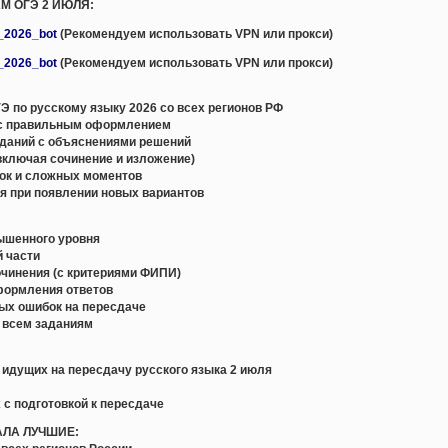
М ОГЭ 2 ИЮЛЯ:
e_2026_bot
(Рекомендуем использовать VPN или прокси)
e_2026_bot
(Рекомендуем использовать VPN или прокси)
 по русскому языку 2026 со всех регионов РФ
с правильным оформлением
даний с объяснениями решений
включая сочинение и изложение)
ок и сложных моментов
я при появлении новых вариантов
вышенного уровня
й части
очинения (с критериями ФИПИ)
формления ответов
ых ошибок на пересдаче
о всем заданиям
, идущих на пересдачу русского языка 2 июля
 с подготовкой к пересдаче
АЛА ЛУЧШИЕ: