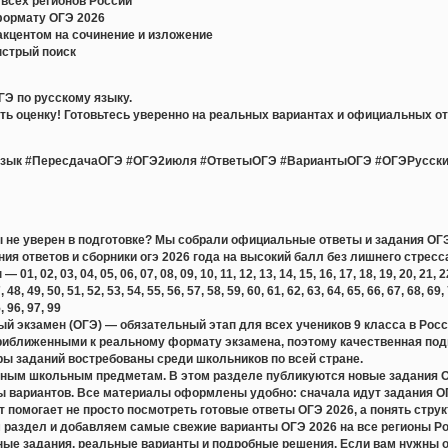
всех регионов России
формату ОГЭ 2026
акцентом на сочинение и изложение
ыстрый поиск
ГЭ по русскому языку.
ь оценку! Готовьтесь уверенно на реальных вариантах и официальных от
зык #ПересдачаОГЭ #ОГЭ2июля #ОтветыОГЭ #ВариантыОГЭ #ОГЭРусски
ты не уверен в подготовке? Мы собрали официальные ответы и задания ОГЭ 
ния ответов и сборники огэ 2026 года на высокий балл без лишнего стресс
 02, 03, 04, 05, 06, 07, 08, 09, 10, 11, 12, 13, 14, 15, 16, 17, 18, 19, 20, 21, 22, 
, 48, 49, 50, 51, 52, 53, 54, 55, 56, 57, 58, 59, 60, 61, 62, 63, 64, 65, 66, 67, 68, 69,
5, 96, 97, 99
й экзамен (ОГЭ) — обязательный этап для всех учеников 9 класса в Рос
риближенными к реальному формату экзамена, поэтому качественная подг
ры заданий востребованы среди школьников по всей стране.
ным школьным предметам. В этом разделе публикуются новые задания ОГЭ
 вариантов. Все материалы оформлены удобно: сначала идут задания ОГЭ
 помогает не просто посмотреть готовые ответы ОГЭ 2026, а понять стру
раздел и добавляем самые свежие варианты ОГЭ 2026 на все регионы Ро
ные задания, реальные варианты и подробные решения. Если вам нужны о