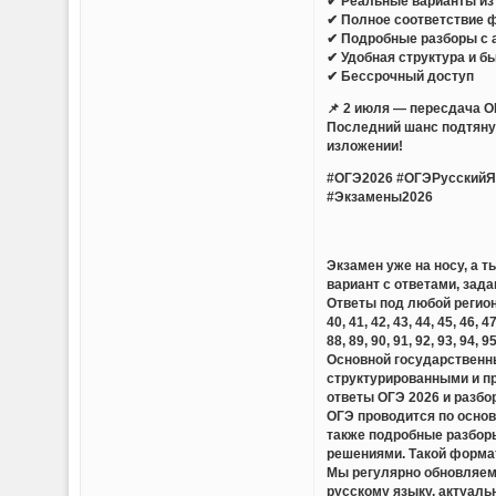
✔ Реальные варианты из 
✔ Полное соответствие 
✔ Подробные разборы с 
✔ Удобная структура и б
✔ Бессрочный доступ
📌 2 июля — пересдача О
Последний шанс подтянут
изложении!
#ОГЭ2026 #ОГЭРусскийЯ
#Экзамены2026
Экзамен уже на носу, а 
вариант с ответами, зада
Ответы под любой регион — 01,
40, 41, 42, 43, 44, 45, 46, 47
88, 89, 90, 91, 92, 93, 94, 9
Основной государственны
структурированными и п
ответы ОГЭ 2026 и разбо
ОГЭ проводится по основ
также подробные разборы
решениями. Такой формат
Мы регулярно обновляем 
русскому языку, актуаль