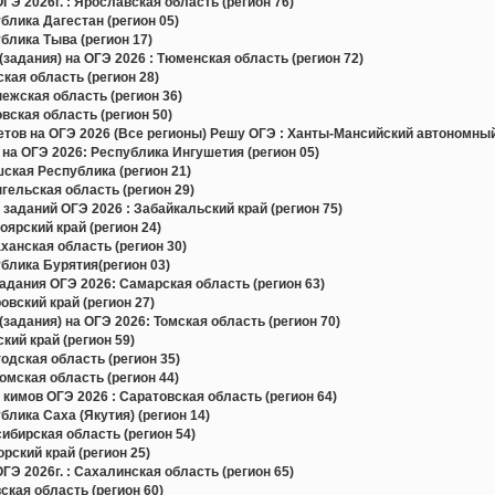
Э 2026г. : Ярославская область (регион 76)
лика Дагестан (регион 05)
лика Тыва (регион 17)
задания) на ОГЭ 2026 : Тюменская область (регион 72)
ая область (регион 28)
жская область (регион 36)
ская область (регион 50)
в на ОГЭ 2026 (Все регионы) Решу ОГЭ : Ханты-Мансийский автономный 
на ОГЭ 2026: Республика Ингушетия (регион 05)
ская Республика (регион 21)
ельская область (регион 29)
заданий ОГЭ 2026 : Забайкальский край (регион 75)
ярский край (регион 24)
анская область (регион 30)
блика Бурятия(регион 03)
дания ОГЭ 2026: Самарская область (регион 63)
вский край (регион 27)
задания) на ОГЭ 2026: Томская область (регион 70)
ий край (регион 59)
дская область (регион 35)
мская область (регион 44)
кимов ОГЭ 2026 : Саратовская область (регион 64)
лика Саха (Якутия) (регион 14)
бирская область (регион 54)
ский край (регион 25)
Э 2026г. : Сахалинская область (регион 65)
кая область (регион 60)