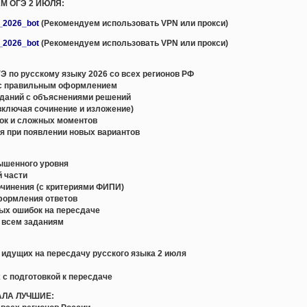
М ОГЭ 2 ИЮЛЯ:
e_2026_bot
(Рекомендуем использовать VPN или прокси)
e_2026_bot
(Рекомендуем использовать VPN или прокси)
 по русскому языку 2026 со всех регионов РФ
с правильным оформлением
даний с объяснениями решений
включая сочинение и изложение)
ок и сложных моментов
я при появлении новых вариантов
вышенного уровня
й части
очинения (с критериями ФИПИ)
формления ответов
ых ошибок на пересдаче
о всем заданиям
, идущих на пересдачу русского языка 2 июля
 с подготовкой к пересдаче
АЛА ЛУЧШИЕ: