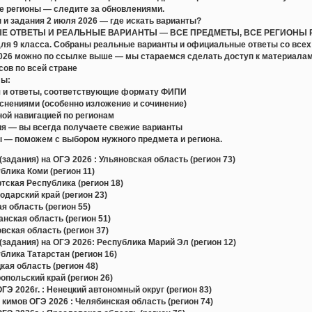
е регионы — следите за обновлениями.
 и задания 2 июля 2026 — где искать варианты?
 ОТВЕТЫ И РЕАЛЬНЫЕ ВАРИАНТЫ — ВСЕ ПРЕДМЕТЫ, ВСЕ РЕГИОНЫ РФ. П
для 9 класса. Собраны реальные варианты и официальные ответы со всех
2026 можно по ссылке выше — мы стараемся сделать доступ к материал
сов по всей стране
лы:
 и ответы, соответствующие формату ФИПИ
снениями (особенно изложение и сочинение)
ой навигацией по регионам
я — вы всегда получаете свежие варианты
 — поможем с выбором нужного предмета и региона.
задания) на ОГЭ 2026 : Ульяновская область (регион 73)
лика Коми (регион 11)
ская Республика (регион 18)
дарский край (регион 23)
 область (регион 55)
ская область (регион 51)
ская область (регион 37)
задания) на ОГЭ 2026: Республика Марий Эл (регион 12)
лика Татарстан (регион 16)
ая область (регион 48)
польский край (регион 26)
Э 2026г. : Ненецкий автономный округ (регион 83)
 кимов ОГЭ 2026 : Челябинская область (регион 74)