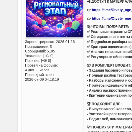
📲 ДОСТУП К МАТЕРИАЛА
👉
https://t.me/Otvety_og
👉
https://t.me/Otvety_og
🚀 ЧТО ВЫ ПОЛУЧАЕТЕ:
✅ Реальные варианты ОГЭ
✅ Официальные ответы 
Зарегистрирован
: 2026-01-16
✅ Подробные разборы за
Приглашений:
0
✅ Критерии оценивания (
Сообщений:
5195
✅ Анализ типичных ошиб
Уважение:
[+0/-0]
✅ Регулярные обновлени
Позитив:
[+0/-0]
📦 В КОМПЛЕКТ ВХОДИТ:
Провел на форуме:
4 дня 11 часов
• Задания базового и по
Последний визит:
• Полный разбор тестово
2026-07-09 04:18:19
• Разборы изложения и с
• Примеры идеального о
• Анализ распространённ
• Критерии оценивания п
🏆 ПОДХОДИТ ДЛЯ:
• Выпускников 9 классов
• Учителей и репетиторов
• Родителей, помогающих
💡 ПОЧЕМУ ЭТИ МАТЕРИ