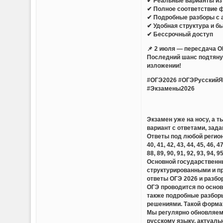
✔ Реальные варианты из 
✔ Полное соответствие 
✔ Подробные разборы с 
✔ Удобная структура и б
✔ Бессрочный доступ
📌 2 июля — пересдача О
Последний шанс подтянут
изложении!
#ОГЭ2026 #ОГЭРусскийЯ
#Экзамены2026
Экзамен уже на носу, а 
вариант с ответами, зада
Ответы под любой регион — 01,
40, 41, 42, 43, 44, 45, 46, 47
88, 89, 90, 91, 92, 93, 94, 9
Основной государственны
структурированными и п
ответы ОГЭ 2026 и разбо
ОГЭ проводится по основ
также подробные разборы
решениями. Такой формат
Мы регулярно обновляем 
русскому языку, актуаль