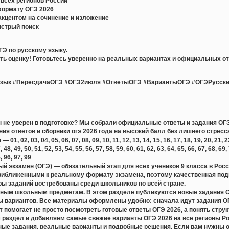
всех регионов России
формату ОГЭ 2026
акцентом на сочинение и изложение
ыстрый поиск
ГЭ по русскому языку.
ь оценку! Готовьтесь уверенно на реальных вариантах и официальных от
зык #ПересдачаОГЭ #ОГЭ2июля #ОтветыОГЭ #ВариантыОГЭ #ОГЭРусски
ты не уверен в подготовке? Мы собрали официальные ответы и задания ОГЭ 
ния ответов и сборники огэ 2026 года на высокий балл без лишнего стресс
 02, 03, 04, 05, 06, 07, 08, 09, 10, 11, 12, 13, 14, 15, 16, 17, 18, 19, 20, 21, 22, 
, 48, 49, 50, 51, 52, 53, 54, 55, 56, 57, 58, 59, 60, 61, 62, 63, 64, 65, 66, 67, 68, 69,
5, 96, 97, 99
й экзамен (ОГЭ) — обязательный этап для всех учеников 9 класса в Рос
риближенными к реальному формату экзамена, поэтому качественная подг
ры заданий востребованы среди школьников по всей стране.
ным школьным предметам. В этом разделе публикуются новые задания ОГЭ
 вариантов. Все материалы оформлены удобно: сначала идут задания ОГЭ
 помогает не просто посмотреть готовые ответы ОГЭ 2026, а понять стру
раздел и добавляем самые свежие варианты ОГЭ 2026 на все регионы Ро
ные задания, реальные варианты и подробные решения. Если вам нужны о