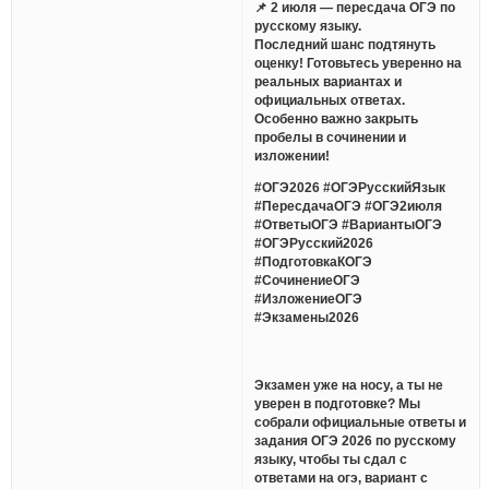
📌 2 июля — пересдача ОГЭ по
русскому языку.
Последний шанс подтянуть
оценку! Готовьтесь уверенно на
реальных вариантах и
официальных ответах.
Особенно важно закрыть
пробелы в сочинении и
изложении!
#ОГЭ2026 #ОГЭРусскийЯзык
#ПересдачаОГЭ #ОГЭ2июля
#ОтветыОГЭ #ВариантыОГЭ
#ОГЭРусский2026
#ПодготовкаКОГЭ
#СочинениеОГЭ
#ИзложениеОГЭ
#Экзамены2026
Экзамен уже на носу, а ты не
уверен в подготовке? Мы
собрали официальные ответы и
задания ОГЭ 2026 по русскому
языку, чтобы ты сдал с
ответами на огэ, вариант с