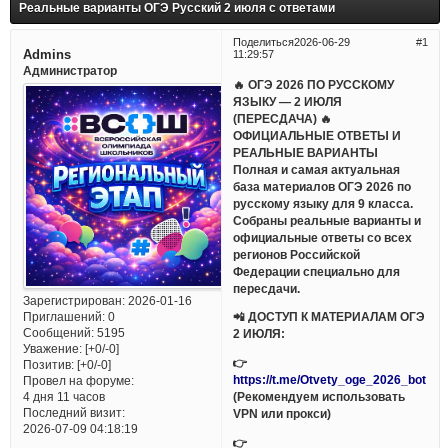
Реальные варианты ОГЭ Русский 2 июля с ответами
Поделиться
2026-06-29
1
Admins
11:29:57
Администратор
🔥 ОГЭ 2026 ПО РУССКОМУ
ЯЗЫКУ — 2 ИЮЛЯ
(ПЕРЕСДАЧА) 🔥
ОФИЦИАЛЬНЫЕ ОТВЕТЫ И
РЕАЛЬНЫЕ ВАРИАНТЫ
Полная и самая актуальная
база материалов ОГЭ 2026 по
русскому языку для 9 класса.
Собраны реальные варианты и
официальные ответы со всех
регионов Российской
Федерации специально для
пересдачи.
Зарегистрирован
: 2026-01-16
Приглашений:
0
📲 ДОСТУП К МАТЕРИАЛАМ ОГЭ
Сообщений:
5195
2 ИЮЛЯ:
Уважение:
[+0/-0]
👉
Позитив:
[+0/-0]
https://t.me/Otvety_oge_2026_bot
Провел на форуме:
(Рекомендуем использовать
4 дня 11 часов
Последний визит:
VPN или прокси)
2026-07-09 04:18:19
👉