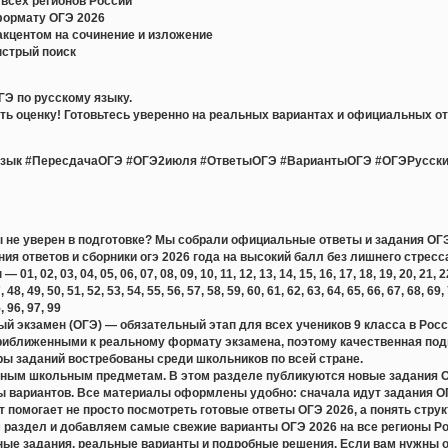
всех регионов России
формату ОГЭ 2026
акцентом на сочинение и изложение
ыстрый поиск
ГЭ по русскому языку.
ь оценку! Готовьтесь уверенно на реальных вариантах и официальных от
зык #ПересдачаОГЭ #ОГЭ2июля #ОтветыОГЭ #ВариантыОГЭ #ОГЭРусски
ты не уверен в подготовке? Мы собрали официальные ответы и задания ОГЭ 
ния ответов и сборники огэ 2026 года на высокий балл без лишнего стресс
 02, 03, 04, 05, 06, 07, 08, 09, 10, 11, 12, 13, 14, 15, 16, 17, 18, 19, 20, 21, 22, 
, 48, 49, 50, 51, 52, 53, 54, 55, 56, 57, 58, 59, 60, 61, 62, 63, 64, 65, 66, 67, 68, 69,
5, 96, 97, 99
й экзамен (ОГЭ) — обязательный этап для всех учеников 9 класса в Рос
риближенными к реальному формату экзамена, поэтому качественная подг
ры заданий востребованы среди школьников по всей стране.
ным школьным предметам. В этом разделе публикуются новые задания ОГЭ
 вариантов. Все материалы оформлены удобно: сначала идут задания ОГЭ
 помогает не просто посмотреть готовые ответы ОГЭ 2026, а понять стру
раздел и добавляем самые свежие варианты ОГЭ 2026 на все регионы Ро
ные задания, реальные варианты и подробные решения. Если вам нужны о