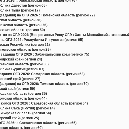
Э 2026г. : Ярославская область (регион 76)
лика Дагестан (регион 05)
лика Тыва (регион 17)
задания) на ОГЭ 2026 : Тюменская область (регион 72)
ая область (регион 28)
жская область (регион 36)
ская область (регион 50)
в на ОГЭ 2026 (Все регионы) Решу ОГЭ : Ханты-Мансийский автономный 
на ОГЭ 2026: Республика Ингушетия (регион 05)
ская Республика (регион 21)
ельская область (регион 29)
заданий ОГЭ 2026 : Забайкальский край (регион 75)
ярский край (регион 24)
анская область (регион 30)
блика Бурятия(регион 03)
дания ОГЭ 2026: Самарская область (регион 63)
вский край (регион 27)
задания) на ОГЭ 2026: Томская область (регион 70)
ий край (регион 59)
дская область (регион 35)
мская область (регион 44)
кимов ОГЭ 2026 : Саратовская область (регион 64)
лика Саха (Якутия) (регион 14)
бирская область (регион 54)
ский край (регион 25)
Э 2026г. : Сахалинская область (регион 65)
кая область (регион 60)