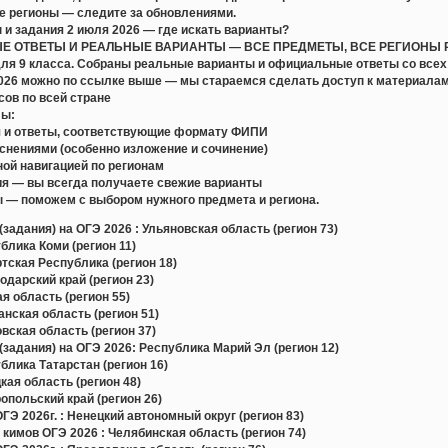
е регионы — следите за обновлениями.
 и задания 2 июля 2026 — где искать варианты?
 ОТВЕТЫ И РЕАЛЬНЫЕ ВАРИАНТЫ — ВСЕ ПРЕДМЕТЫ, ВСЕ РЕГИОНЫ РФ. П
для 9 класса. Собраны реальные варианты и официальные ответы со всех
2026 можно по ссылке выше — мы стараемся сделать доступ к материал
сов по всей стране
лы:
 и ответы, соответствующие формату ФИПИ
снениями (особенно изложение и сочинение)
ой навигацией по регионам
я — вы всегда получаете свежие варианты
 — поможем с выбором нужного предмета и региона.
задания) на ОГЭ 2026 : Ульяновская область (регион 73)
лика Коми (регион 11)
ская Республика (регион 18)
дарский край (регион 23)
 область (регион 55)
ская область (регион 51)
ская область (регион 37)
задания) на ОГЭ 2026: Республика Марий Эл (регион 12)
лика Татарстан (регион 16)
ая область (регион 48)
польский край (регион 26)
Э 2026г. : Ненецкий автономный округ (регион 83)
 кимов ОГЭ 2026 : Челябинская область (регион 74)