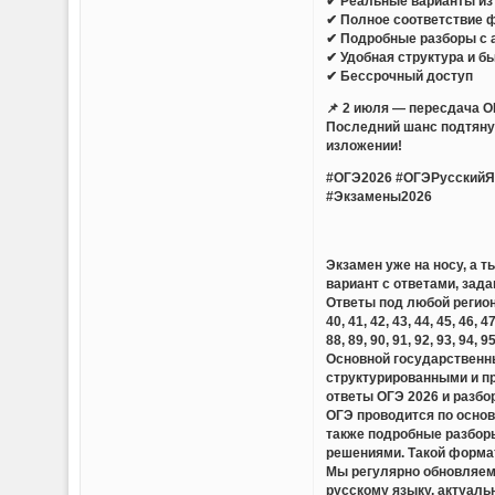
✔ Реальные варианты из 
✔ Полное соответствие 
✔ Подробные разборы с 
✔ Удобная структура и б
✔ Бессрочный доступ
📌 2 июля — пересдача О
Последний шанс подтянут
изложении!
#ОГЭ2026 #ОГЭРусскийЯ
#Экзамены2026
Экзамен уже на носу, а 
вариант с ответами, зада
Ответы под любой регион — 01,
40, 41, 42, 43, 44, 45, 46, 47
88, 89, 90, 91, 92, 93, 94, 9
Основной государственны
структурированными и п
ответы ОГЭ 2026 и разбо
ОГЭ проводится по основ
также подробные разборы
решениями. Такой формат
Мы регулярно обновляем 
русскому языку, актуаль