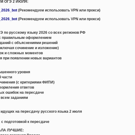
М ОГЭ 2 ИЮЛЯ:
e_2026_bot
(Рекомендуем использовать VPN или прокси)
e_2026_bot
(Рекомендуем использовать VPN или прокси)
 по русскому языку 2026 со всех регионов РФ
с правильным оформлением
даний с объяснениями решений
включая сочинение и изложение)
ок и сложных моментов
я при появлении новых вариантов
вышенного уровня
й части
очинения (с критериями ФИПИ)
формления ответов
ых ошибок на пересдаче
о всем заданиям
, идущих на пересдачу русского языка 2 июля
 с подготовкой к пересдаче
АЛА ЛУЧШИЕ: