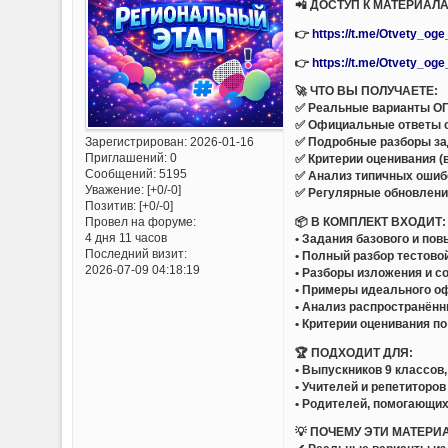
📲 ДОСТУП К МАТЕРИАЛА
👉
https://t.me/Otvety_og
👉
https://t.me/Otvety_og
🚀 ЧТО ВЫ ПОЛУЧАЕТЕ:
✅ Реальные варианты ОГЭ
✅ Официальные ответы 
Зарегистрирован
: 2026-01-16
✅ Подробные разборы за
Приглашений:
0
✅ Критерии оценивания (
Сообщений:
5195
✅ Анализ типичных ошиб
Уважение:
[+0/-0]
✅ Регулярные обновлени
Позитив:
[+0/-0]
📦 В КОМПЛЕКТ ВХОДИТ:
Провел на форуме:
4 дня 11 часов
• Задания базового и по
Последний визит:
• Полный разбор тестово
2026-07-09 04:18:19
• Разборы изложения и с
• Примеры идеального о
• Анализ распространённ
• Критерии оценивания п
🏆 ПОДХОДИТ ДЛЯ:
• Выпускников 9 классов
• Учителей и репетиторов
• Родителей, помогающих
💡 ПОЧЕМУ ЭТИ МАТЕРИ