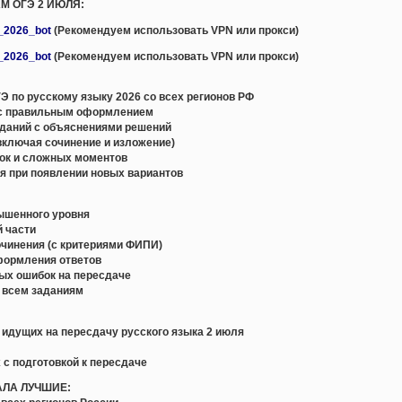
М ОГЭ 2 ИЮЛЯ:
e_2026_bot
(Рекомендуем использовать VPN или прокси)
e_2026_bot
(Рекомендуем использовать VPN или прокси)
 по русскому языку 2026 со всех регионов РФ
с правильным оформлением
даний с объяснениями решений
включая сочинение и изложение)
ок и сложных моментов
я при появлении новых вариантов
вышенного уровня
й части
очинения (с критериями ФИПИ)
формления ответов
ых ошибок на пересдаче
о всем заданиям
, идущих на пересдачу русского языка 2 июля
 с подготовкой к пересдаче
АЛА ЛУЧШИЕ: