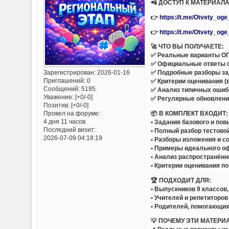
📲 ДОСТУП К МАТЕРИАЛА
👉
https://t.me/Otvety_og
👉
https://t.me/Otvety_og
🚀 ЧТО ВЫ ПОЛУЧАЕТЕ:
✅ Реальные варианты ОГЭ
✅ Официальные ответы 
Зарегистрирован
: 2026-01-16
✅ Подробные разборы за
Приглашений:
0
✅ Критерии оценивания (
Сообщений:
5195
✅ Анализ типичных ошиб
Уважение:
[+0/-0]
✅ Регулярные обновлени
Позитив:
[+0/-0]
📦 В КОМПЛЕКТ ВХОДИТ:
Провел на форуме:
4 дня 11 часов
• Задания базового и по
Последний визит:
• Полный разбор тестово
2026-07-09 04:18:19
• Разборы изложения и с
• Примеры идеального о
• Анализ распространённ
• Критерии оценивания п
🏆 ПОДХОДИТ ДЛЯ:
• Выпускников 9 классов
• Учителей и репетиторов
• Родителей, помогающих
💡 ПОЧЕМУ ЭТИ МАТЕРИ