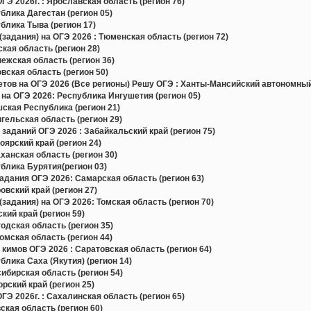
Э 2026г. : Ярославская область (регион 76)
лика Дагестан (регион 05)
лика Тыва (регион 17)
задания) на ОГЭ 2026 : Тюменская область (регион 72)
ая область (регион 28)
жская область (регион 36)
ская область (регион 50)
в на ОГЭ 2026 (Все регионы) Решу ОГЭ : Ханты-Мансийский автономный 
на ОГЭ 2026: Республика Ингушетия (регион 05)
ская Республика (регион 21)
ельская область (регион 29)
заданий ОГЭ 2026 : Забайкальский край (регион 75)
ярский край (регион 24)
анская область (регион 30)
блика Бурятия(регион 03)
дания ОГЭ 2026: Самарская область (регион 63)
вский край (регион 27)
задания) на ОГЭ 2026: Томская область (регион 70)
ий край (регион 59)
дская область (регион 35)
мская область (регион 44)
кимов ОГЭ 2026 : Саратовская область (регион 64)
лика Саха (Якутия) (регион 14)
бирская область (регион 54)
ский край (регион 25)
Э 2026г. : Сахалинская область (регион 65)
кая область (регион 60)