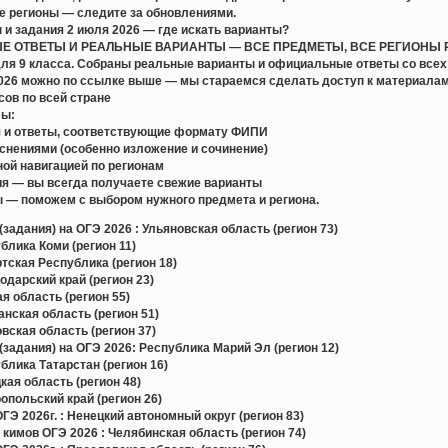
е регионы — следите за обновлениями.
 и задания 2 июля 2026 — где искать варианты?
 ОТВЕТЫ И РЕАЛЬНЫЕ ВАРИАНТЫ — ВСЕ ПРЕДМЕТЫ, ВСЕ РЕГИОНЫ РФ. П
для 9 класса. Собраны реальные варианты и официальные ответы со всех
2026 можно по ссылке выше — мы стараемся сделать доступ к материал
сов по всей стране
лы:
 и ответы, соответствующие формату ФИПИ
снениями (особенно изложение и сочинение)
ой навигацией по регионам
я — вы всегда получаете свежие варианты
 — поможем с выбором нужного предмета и региона.
задания) на ОГЭ 2026 : Ульяновская область (регион 73)
лика Коми (регион 11)
ская Республика (регион 18)
дарский край (регион 23)
 область (регион 55)
ская область (регион 51)
ская область (регион 37)
задания) на ОГЭ 2026: Республика Марий Эл (регион 12)
лика Татарстан (регион 16)
ая область (регион 48)
польский край (регион 26)
Э 2026г. : Ненецкий автономный округ (регион 83)
 кимов ОГЭ 2026 : Челябинская область (регион 74)