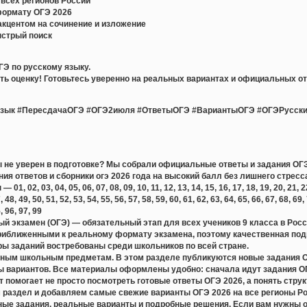
всех регионов России
формату ОГЭ 2026
акцентом на сочинение и изложение
ыстрый поиск
ГЭ по русскому языку.
ь оценку! Готовьтесь уверенно на реальных вариантах и официальных от
зык #ПересдачаОГЭ #ОГЭ2июля #ОтветыОГЭ #ВариантыОГЭ #ОГЭРусски
ты не уверен в подготовке? Мы собрали официальные ответы и задания ОГЭ 
ния ответов и сборники огэ 2026 года на высокий балл без лишнего стресс
 02, 03, 04, 05, 06, 07, 08, 09, 10, 11, 12, 13, 14, 15, 16, 17, 18, 19, 20, 21, 22, 
, 48, 49, 50, 51, 52, 53, 54, 55, 56, 57, 58, 59, 60, 61, 62, 63, 64, 65, 66, 67, 68, 69,
5, 96, 97, 99
й экзамен (ОГЭ) — обязательный этап для всех учеников 9 класса в Рос
риближенными к реальному формату экзамена, поэтому качественная подг
ры заданий востребованы среди школьников по всей стране.
ным школьным предметам. В этом разделе публикуются новые задания ОГЭ
 вариантов. Все материалы оформлены удобно: сначала идут задания ОГЭ
 помогает не просто посмотреть готовые ответы ОГЭ 2026, а понять стру
раздел и добавляем самые свежие варианты ОГЭ 2026 на все регионы Ро
ные задания, реальные варианты и подробные решения. Если вам нужны о