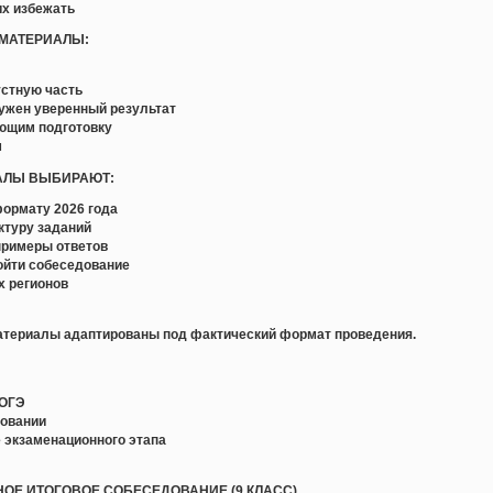
их избежать
 МАТЕРИАЛЫ:
 устную часть
нужен уверенный результат
ующим подготовку
м
ИАЛЫ ВЫБИРАЮТ:
формату 2026 года
ктуру заданий
примеры ответов
ойти собеседование
х регионов
атериалы адаптированы под фактический формат проведения.
 ОГЭ
довании
 экзаменационного этапа
ТНОЕ ИТОГОВОЕ СОБЕСЕДОВАНИЕ (9 КЛАСС)