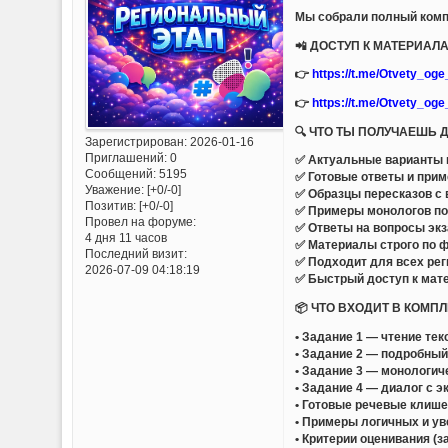
Мы собрали полный комп
📲 ДОСТУП К МАТЕРИА
👉
https://t.me/Otvety_og
👉
https://t.me/Otvety_og
🔍 ЧТО ТЫ ПОЛУЧАЕШЬ
Зарегистрирован
: 2026-01-16
Приглашений:
0
✅ Актуальные варианты и
Сообщений:
5195
✅ Готовые ответы и при
Уважение:
[+0/-0]
✅ Образцы пересказов с
Позитив:
[+0/-0]
✅ Примеры монологов по
Провел на форуме:
✅ Ответы на вопросы эк
4 дня 11 часов
✅ Материалы строго по
Последний визит:
✅ Подходит для всех ре
2026-07-09 04:18:19
✅ Быстрый доступ к мат
📦 ЧТО ВХОДИТ В КОМП
• Задание 1 — чтение тек
• Задание 2 — подробный
• Задание 3 — монологи
• Задание 4 — диалог с 
• Готовые речевые клише
• Примеры логичных и у
• Критерии оценивания (за