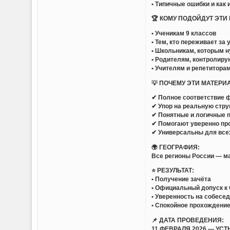
• Типичные ошибки и как 
🏆 КОМУ ПОДОЙДУТ ЭТИ
• Ученикам 9 классов
• Тем, кто переживает за
• Школьникам, которым 
• Родителям, контролир
• Учителям и репетитора
💡 ПОЧЕМУ ЭТИ МАТЕР
✔ Полное соответствие 
✔ Упор на реальную стру
✔ Понятные и логичные 
✔ Помогают уверенно пр
✔ Универсальны для все
🌍 ГЕОГРАФИЯ:
Все регионы России — м
⭐ РЕЗУЛЬТАТ:
• Получение зачёта
• Официальный допуск к
• Уверенность на собесе
• Спокойное прохождение
📌 ДАТА ПРОВЕДЕНИЯ:
11 ФЕВРАЛЯ 2026 — УС