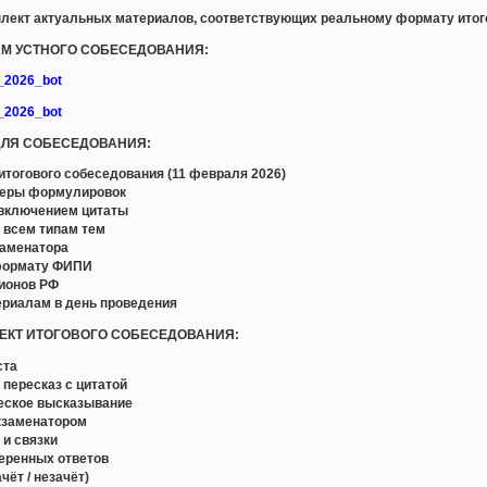
лект актуальных материалов, соответствующих реальному формату итого
ЛАМ УСТНОГО СОБЕСЕДОВАНИЯ:
e_2026_bot
e_2026_bot
 ДЛЯ СОБЕСЕДОВАНИЯ:
тогового собеседования (11 февраля 2026)
меры формулировок
 включением цитаты
 всем типам тем
заменатора
 формату ФИПИ
гионов РФ
ериалам в день проведения
ЛЕКТ ИТОГОВОГО СОБЕСЕДОВАНИЯ:
ста
 пересказ с цитатой
ческое высказывание
экзаменатором
 и связки
веренных ответов
чёт / незачёт)