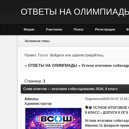
ОТВЕТЫ НА ОЛИМПИАД
Форум
Участники
Поиск
Регистрация
В
Активные темы
Привет, Гость!
Войдите
или
зарегистрируйтесь
.
»
ОТВЕТЫ НА ОЛИМПИАДЫ
»
Устное итоговое собесед
Страница:
1
Слив ответов — итоговое собеседование 2026, 9 класс
Admins
Поделиться
2026-02-07 13:34:
Администратор
🗣📘 УСТНОЕ ИТОГОВОЕ
9 КЛАСС • ДОПУСК К ОГЭ 
Устное итоговое собесед
Именно 11 февраля прове