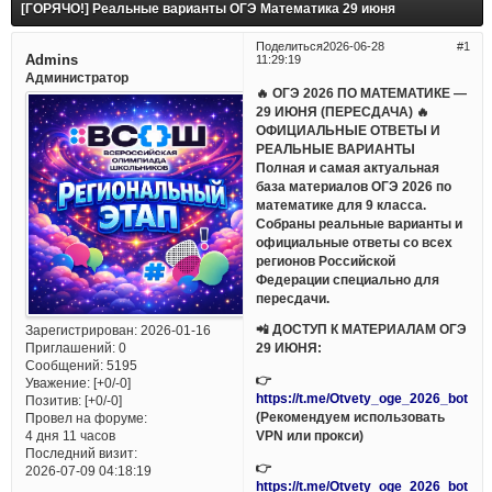
[ГОРЯЧО!] Реальные варианты ОГЭ Математика 29 июня
Поделиться
2026-06-28
1
Admins
11:29:19
Администратор
🔥 ОГЭ 2026 ПО МАТЕМАТИКЕ —
29 ИЮНЯ (ПЕРЕСДАЧА) 🔥
ОФИЦИАЛЬНЫЕ ОТВЕТЫ И
РЕАЛЬНЫЕ ВАРИАНТЫ
Полная и самая актуальная
база материалов ОГЭ 2026 по
математике для 9 класса.
Собраны реальные варианты и
официальные ответы со всех
регионов Российской
Федерации специально для
пересдачи.
📲 ДОСТУП К МАТЕРИАЛАМ ОГЭ
Зарегистрирован
: 2026-01-16
Приглашений:
0
29 ИЮНЯ:
Сообщений:
5195
👉
Уважение:
[+0/-0]
https://t.me/Otvety_oge_2026_bot
Позитив:
[+0/-0]
(Рекомендуем использовать
Провел на форуме:
VPN или прокси)
4 дня 11 часов
Последний визит:
👉
2026-07-09 04:18:19
https://t.me/Otvety_oge_2026_bot