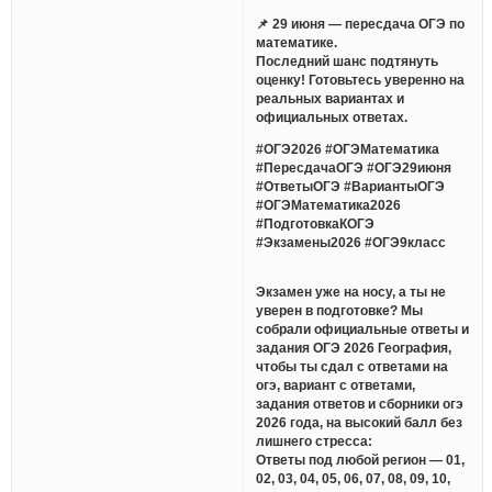
📌 29 июня — пересдача ОГЭ по
математике.
Последний шанс подтянуть
оценку! Готовьтесь уверенно на
реальных вариантах и
официальных ответах.
#ОГЭ2026 #ОГЭМатематика
#ПересдачаОГЭ #ОГЭ29июня
#ОтветыОГЭ #ВариантыОГЭ
#ОГЭМатематика2026
#ПодготовкаКОГЭ
#Экзамены2026 #ОГЭ9класс
Экзамен уже на носу, а ты не
уверен в подготовке? Мы
собрали официальные ответы и
задания ОГЭ 2026 География,
чтобы ты сдал с ответами на
огэ, вариант с ответами,
задания ответов и сборники огэ
2026 года, на высокий балл без
лишнего стресса:
Ответы под любой регион — 01,
02, 03, 04, 05, 06, 07, 08, 09, 10,