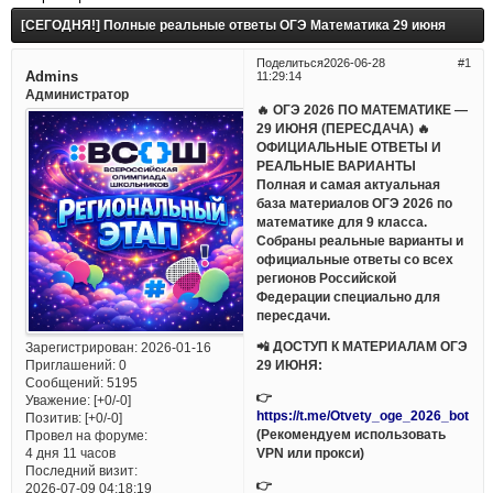
[СЕГОДНЯ!] Полные реальные ответы ОГЭ Математика 29 июня
Поделиться
2026-06-28
1
Admins
11:29:14
Администратор
🔥 ОГЭ 2026 ПО МАТЕМАТИКЕ —
29 ИЮНЯ (ПЕРЕСДАЧА) 🔥
ОФИЦИАЛЬНЫЕ ОТВЕТЫ И
РЕАЛЬНЫЕ ВАРИАНТЫ
Полная и самая актуальная
база материалов ОГЭ 2026 по
математике для 9 класса.
Собраны реальные варианты и
официальные ответы со всех
регионов Российской
Федерации специально для
пересдачи.
📲 ДОСТУП К МАТЕРИАЛАМ ОГЭ
Зарегистрирован
: 2026-01-16
Приглашений:
0
29 ИЮНЯ:
Сообщений:
5195
👉
Уважение:
[+0/-0]
https://t.me/Otvety_oge_2026_bot
Позитив:
[+0/-0]
(Рекомендуем использовать
Провел на форуме:
VPN или прокси)
4 дня 11 часов
Последний визит:
👉
2026-07-09 04:18:19