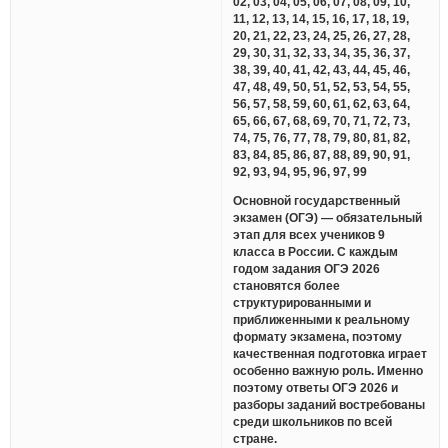
02, 03, 04, 05, 06, 07, 08, 09, 10,
11, 12, 13, 14, 15, 16, 17, 18, 19,
20, 21, 22, 23, 24, 25, 26, 27, 28,
29, 30, 31, 32, 33, 34, 35, 36, 37,
38, 39, 40, 41, 42, 43, 44, 45, 46,
47, 48, 49, 50, 51, 52, 53, 54, 55,
56, 57, 58, 59, 60, 61, 62, 63, 64,
65, 66, 67, 68, 69, 70, 71, 72, 73,
74, 75, 76, 77, 78, 79, 80, 81, 82,
83, 84, 85, 86, 87, 88, 89, 90, 91,
92, 93, 94, 95, 96, 97, 99
Основной государственный
экзамен (ОГЭ) — обязательный
этап для всех учеников 9
класса в России. С каждым
годом задания ОГЭ 2026
становятся более
структурированными и
приближенными к реальному
формату экзамена, поэтому
качественная подготовка играет
особенно важную роль. Именно
поэтому ответы ОГЭ 2026 и
разборы заданий востребованы
среди школьников по всей
стране.