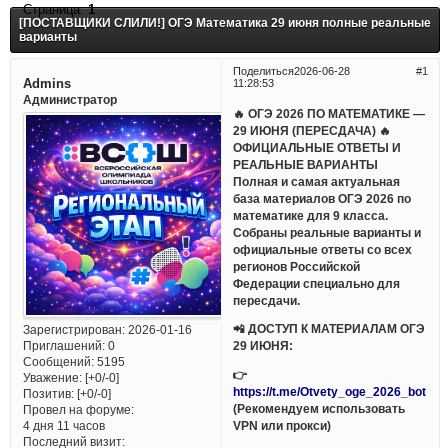
Страница:
1
[ПОСТАВЩИКИ СЛИЛИ!] ОГЭ Математика 29 июня полные реальные
варианты
Поделиться
2026-06-28
1
Admins
11:28:53
Администратор
🔥 ОГЭ 2026 ПО МАТЕМАТИКЕ —
29 ИЮНЯ (ПЕРЕСДАЧА) 🔥
ОФИЦИАЛЬНЫЕ ОТВЕТЫ И
РЕАЛЬНЫЕ ВАРИАНТЫ
Полная и самая актуальная
база материалов ОГЭ 2026 по
математике для 9 класса.
Собраны реальные варианты и
официальные ответы со всех
регионов Российской
Федерации специально для
пересдачи.
📲 ДОСТУП К МАТЕРИАЛАМ ОГЭ
Зарегистрирован
: 2026-01-16
Приглашений:
0
29 ИЮНЯ:
Сообщений:
5195
👉
Уважение:
[+0/-0]
https://t.me/Otvety_oge_2026_bot
Позитив:
[+0/-0]
(Рекомендуем использовать
Провел на форуме:
VPN или прокси)
4 дня 11 часов
Последний визит: