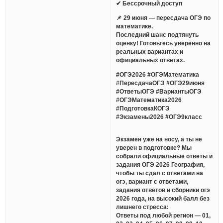
✔ Бессрочный доступ
📌 29 июня — пересдача ОГЭ по
математике.
Последний шанс подтянуть
оценку! Готовьтесь уверенно на
реальных вариантах и
официальных ответах.
#ОГЭ2026 #ОГЭМатематика
#ПересдачаОГЭ #ОГЭ29июня
#ОтветыОГЭ #ВариантыОГЭ
#ОГЭМатематика2026
#ПодготовкаКОГЭ
#Экзамены2026 #ОГЭ9класс
Экзамен уже на носу, а ты не
уверен в подготовке? Мы
собрали официальные ответы и
задания ОГЭ 2026 География,
чтобы ты сдал с ответами на
огэ, вариант с ответами,
задания ответов и сборники огэ
2026 года, на высокий балл без
лишнего стресса:
Ответы под любой регион — 01,