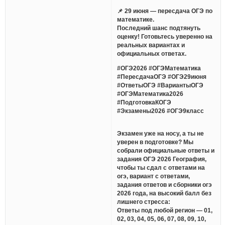
📌 29 июня — пересдача ОГЭ по
математике.
Последний шанс подтянуть
оценку! Готовьтесь уверенно на
реальных вариантах и
официальных ответах.
#ОГЭ2026 #ОГЭМатематика
#ПересдачаОГЭ #ОГЭ29июня
#ОтветыОГЭ #ВариантыОГЭ
#ОГЭМатематика2026
#ПодготовкаКОГЭ
#Экзамены2026 #ОГЭ9класс
Экзамен уже на носу, а ты не
уверен в подготовке? Мы
собрали официальные ответы и
задания ОГЭ 2026 География,
чтобы ты сдал с ответами на
огэ, вариант с ответами,
задания ответов и сборники огэ
2026 года, на высокий балл без
лишнего стресса:
Ответы под любой регион — 01,
02, 03, 04, 05, 06, 07, 08, 09, 10,