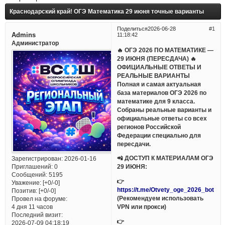
Краснодарский край! ОГЭ Математика 29 июня точные варианты
Поделиться
2026-06-28
1
Admins
11:18:42
Администратор
🔥 ОГЭ 2026 ПО МАТЕМАТИКЕ —
29 ИЮНЯ (ПЕРЕСДАЧА) 🔥
ОФИЦИАЛЬНЫЕ ОТВЕТЫ И
РЕАЛЬНЫЕ ВАРИАНТЫ
Полная и самая актуальная
база материалов ОГЭ 2026 по
математике для 9 класса.
Собраны реальные варианты и
официальные ответы со всех
регионов Российской
Федерации специально для
пересдачи.
📲 ДОСТУП К МАТЕРИАЛАМ ОГЭ
Зарегистрирован
: 2026-01-16
Приглашений:
0
29 ИЮНЯ:
Сообщений:
5195
👉
Уважение:
[+0/-0]
https://t.me/Otvety_oge_2026_bot
Позитив:
[+0/-0]
(Рекомендуем использовать
Провел на форуме:
VPN или прокси)
4 дня 11 часов
Последний визит:
👉
2026-07-09 04:18:19