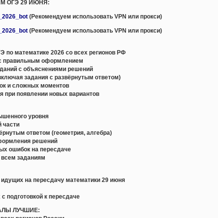
АМ ОГЭ 29 ИЮНЯ:
e_2026_bot
(Рекомендуем использовать VPN или прокси)
e_2026_bot
(Рекомендуем использовать VPN или прокси)
 по математике 2026 со всех регионов РФ
с правильным оформлением
даний с объяснениями решений
включая задания с развёрнутым ответом)
ок и сложных моментов
я при появлении новых вариантов
вышенного уровня
й части
вёрнутым ответом (геометрия, алгебра)
оформления решений
ых ошибок на пересдаче
о всем заданиям
, идущих на пересдачу математики 29 июня
 с подготовкой к пересдаче
АЛЫ ЛУЧШИЕ: