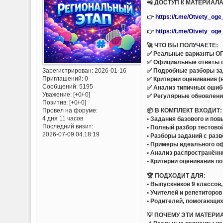
📲 ДОСТУП К МАТЕРИАЛ
👉
https://t.me/Otvety_og
👉
https://t.me/Otvety_og
🚀 ЧТО ВЫ ПОЛУЧАЕТЕ:
✅ Реальные варианты ОГЭ
✅ Официальные ответы 
Зарегистрирован
: 2026-01-16
✅ Подробные разборы за
Приглашений:
0
✅ Критерии оценивания (
Сообщений:
5195
✅ Анализ типичных ошиб
Уважение:
[+0/-0]
✅ Регулярные обновлени
Позитив:
[+0/-0]
📦 В КОМПЛЕКТ ВХОДИТ:
Провел на форуме:
4 дня 11 часов
• Задания базового и по
Последний визит:
• Полный разбор тестово
2026-07-09 04:18:19
• Разборы заданий с раз
• Примеры идеального 
• Анализ распространённ
• Критерии оценивания п
🏆 ПОДХОДИТ ДЛЯ:
• Выпускников 9 классов
• Учителей и репетиторов
• Родителей, помогающих
💡 ПОЧЕМУ ЭТИ МАТЕРИ