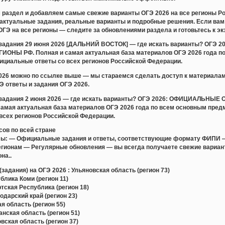
раздел и добавляем самые свежие варианты ОГЭ 2026 на все регионы Ро
актуальные задания, реальные варианты и подробные решения. Если вам 
ОГЭ на все регионы — следите за обновлениями раздела и готовьтесь к эк
и задания 29 июня 2026 [ДАЛЬНИЙ ВОСТОК] — где искать варианты? 
ОНЫ РФ. Полная и самая актуальная база материалов ОГЭ 2026 года по
ициальные ответы со всех регионов Российской Федерации.
2026 можно по ссылке выше — мы стараемся сделать доступ к материала
 ответы и задания ОГЭ 2026.
и задания 2 июня 2026 — где искать варианты? ОГЭ 2026: ОФИЦИАЛЬ
амая актуальная база материалов ОГЭ 2026 года по всем основным пред
всех регионов Российской Федерации.
сов по всей стране
лы: — Официальные задания и ответы, соответствующие формату ФИПИ 
регионам — Регулярные обновления — вы всегда получаете свежие вари
на..
задания) на ОГЭ 2026 : Ульяновская область (регион 73)
лика Коми (регион 11)
ская Республика (регион 18)
дарский край (регион 23)
 область (регион 55)
ская область (регион 51)
ская область (регион 37)