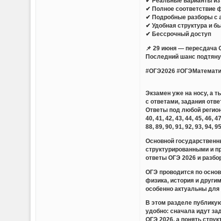
✔ Реальные варианты из 
✔ Полное соответствие 
✔ Подробные разборы с 
✔ Удобная структура и б
✔ Бессрочный доступ
📌 29 июня — пересдача 
Последний шанс подтянут
#ОГЭ2026 #ОГЭМатемати
Экзамен уже на носу, а 
с ответами, задания отве
Ответы под любой регион — 01,
40, 41, 42, 43, 44, 45, 46, 47
88, 89, 90, 91, 92, 93, 94, 9
Основной государственны
структурированными и п
ответы ОГЭ 2026 и разбо
ОГЭ проводится по основ
физика, история и други
особенно актуальны для 
В этом разделе публикую
удобно: сначала идут за
ОГЭ 2026, а понять стру