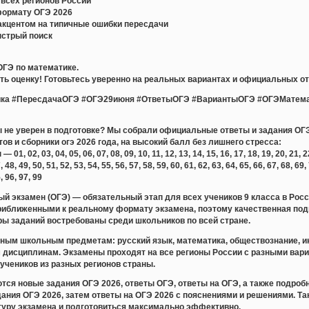
всех регионов России
формату ОГЭ 2026
акцентом на типичные ошибки пересдачи
ыстрый поиск
ОГЭ по математике.
ь оценку! Готовьтесь уверенно на реальных вариантах и официальных от
ка #ПересдачаОГЭ #ОГЭ29июня #ОтветыОГЭ #ВариантыОГЭ #ОГЭМатема
ты не уверен в подготовке? Мы собрали официальные ответы и задания ОГЭ
тов и сборники огэ 2026 года, на высокий балл без лишнего стресса:
 02, 03, 04, 05, 06, 07, 08, 09, 10, 11, 12, 13, 14, 15, 16, 17, 18, 19, 20, 21, 22, 
, 48, 49, 50, 51, 52, 53, 54, 55, 56, 57, 58, 59, 60, 61, 62, 63, 64, 65, 66, 67, 68, 69,
5, 96, 97, 99
й экзамен (ОГЭ) — обязательный этап для всех учеников 9 класса в Рос
риближенными к реальному формату экзамена, поэтому качественная подг
ры заданий востребованы среди школьников по всей стране.
ным школьным предметам: русский язык, математика, обществознание, ин
м дисциплинам. Экзамены проходят на все регионы России с разными вар
учеников из разных регионов страны.
тся новые задания ОГЭ 2026, ответы ОГЭ, ответы на ОГЭ, а также подр
дания ОГЭ 2026, затем ответы на ОГЭ 2026 с пояснениями и решениями. Т
ктуру экзамена и подготовиться максимально эффективно.