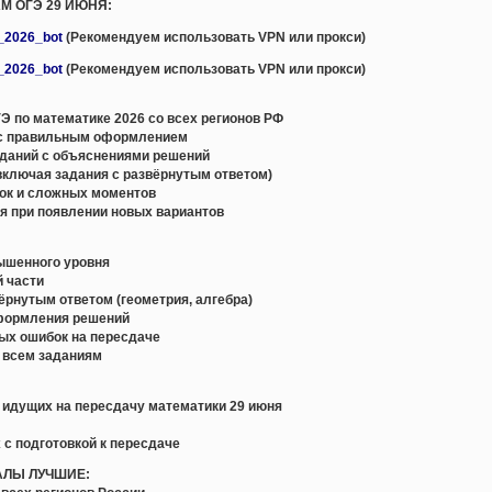
АМ ОГЭ 29 ИЮНЯ:
e_2026_bot
(Рекомендуем использовать VPN или прокси)
e_2026_bot
(Рекомендуем использовать VPN или прокси)
 по математике 2026 со всех регионов РФ
с правильным оформлением
даний с объяснениями решений
включая задания с развёрнутым ответом)
ок и сложных моментов
я при появлении новых вариантов
вышенного уровня
й части
вёрнутым ответом (геометрия, алгебра)
оформления решений
ых ошибок на пересдаче
о всем заданиям
, идущих на пересдачу математики 29 июня
 с подготовкой к пересдаче
АЛЫ ЛУЧШИЕ: