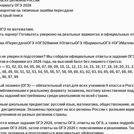
всех регионов России
формату ОГЭ 2026
акцентом на типичные ошибки пересдачи
ыстрый поиск
ОГЭ по математике.
ь оценку! Готовьтесь уверенно на реальных вариантах и официальных от
ка #ПересдачаОГЭ #ОГЭ29июня #ОтветыОГЭ #ВариантыОГЭ #ОГЭМатема
ты не уверен в подготовке? Мы собрали официальные ответы и задания ОГЭ
тов и сборники огэ 2026 года, на высокий балл без лишнего стресса:
 02, 03, 04, 05, 06, 07, 08, 09, 10, 11, 12, 13, 14, 15, 16, 17, 18, 19, 20, 21, 22, 
, 48, 49, 50, 51, 52, 53, 54, 55, 56, 57, 58, 59, 60, 61, 62, 63, 64, 65, 66, 67, 68, 69,
5, 96, 97, 99
й экзамен (ОГЭ) — обязательный этап для всех учеников 9 класса в Рос
риближенными к реальному формату экзамена, поэтому качественная подг
ры заданий востребованы среди школьников по всей стране.
ным школьным предметам: русский язык, математика, обществознание, ин
м дисциплинам. Экзамены проходят на все регионы России с разными вар
учеников из разных регионов страны.
тся новые задания ОГЭ 2026, ответы ОГЭ, ответы на ОГЭ, а также подр
дания ОГЭ 2026, затем ответы на ОГЭ 2026 с пояснениями и решениями. Т
ктуру экзамена и подготовиться максимально эффективно.