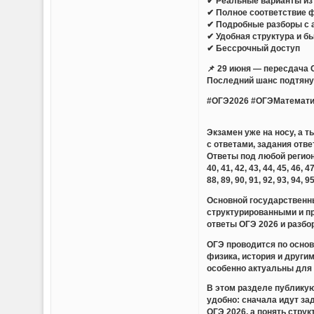
✔ Реальные варианты из 
✔ Полное соответствие 
✔ Подробные разборы с 
✔ Удобная структура и б
✔ Бессрочный доступ
📌 29 июня — пересдача 
Последний шанс подтянут
#ОГЭ2026 #ОГЭМатемати
Экзамен уже на носу, а 
с ответами, задания отве
Ответы под любой регион — 01,
40, 41, 42, 43, 44, 45, 46, 47
88, 89, 90, 91, 92, 93, 94, 9
Основной государственны
структурированными и п
ответы ОГЭ 2026 и разбо
ОГЭ проводится по основ
физика, история и други
особенно актуальны для 
В этом разделе публикую
удобно: сначала идут за
ОГЭ 2026, а понять стру