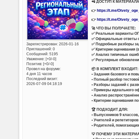
📲 ДОСТУП К МАТЕРИАЛ
👉
https://t.me/Otvety_og
👉
https://t.me/Otvety_og
🚀 ЧТО ВЫ ПОЛУЧАЕТЕ:
✅ Реальные варианты ОГЭ
✅ Официальные ответы 
Зарегистрирован
: 2026-01-16
✅ Подробные разборы за
Приглашений:
0
✅ Критерии оценивания (
Сообщений:
5195
✅ Анализ типичных ошиб
Уважение:
[+0/-0]
✅ Регулярные обновлени
Позитив:
[+0/-0]
📦 В КОМПЛЕКТ ВХОДИТ:
Провел на форуме:
4 дня 11 часов
• Задания базового и по
Последний визит:
• Полный разбор тестово
2026-07-09 04:18:19
• Разборы заданий с раз
• Примеры идеального 
• Анализ распространённ
• Критерии оценивания п
🏆 ПОДХОДИТ ДЛЯ:
• Выпускников 9 классов
• Учителей и репетиторов
• Родителей, помогающих
💡 ПОЧЕМУ ЭТИ МАТЕРИ