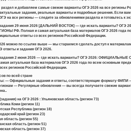
раздел и добавляем самые свежие варианты ОГЭ 2026 на все регионы Ро
актуальные задания, реальные варианты и подробные решения. Если вам 
ОГЭ на все регионы — следите за обновлениями раздела и готовьтесь к эк
и задания 29 июня 2026 [ДАЛЬНИЙ ВОСТОК] — где искать варианты? 
ОНЫ РФ. Полная и самая актуальная база материалов ОГЭ 2026 года по
ициальные ответы со всех регионов Российской Федерации.
2026 можно по ссылке выше — мы стараемся сделать доступ к материала
 ответы и задания ОГЭ 2026.
и задания 2 июня 2026 — где искать варианты? ОГЭ 2026: ОФИЦИАЛЬ
амая актуальная база материалов ОГЭ 2026 года по всем основным пред
всех регионов Российской Федерации.
сов по всей стране
лы: — Официальные задания и ответы, соответствующие формату ФИПИ 
регионам — Регулярные обновления — вы всегда получаете свежие вари
на..
задания) на ОГЭ 2026 : Ульяновская область (регион 73)
лика Коми (регион 11)
ская Республика (регион 18)
дарский край (регион 23)
 область (регион 55)
ская область (регион 51)
ская область (регион 37)