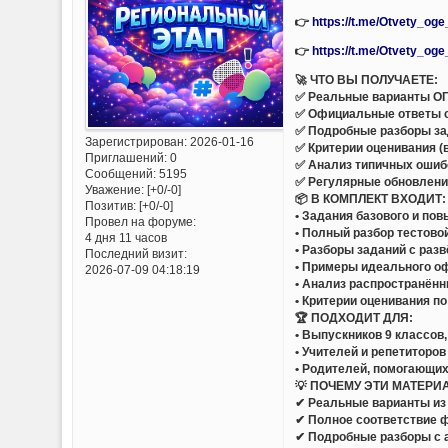
👉
https://t.me/Otvety_og
👉
https://t.me/Otvety_og
🚀 ЧТО ВЫ ПОЛУЧАЕТЕ:
✅ Реальные варианты ОГЭ
✅ Официальные ответы 
✅ Подробные разборы за
Зарегистрирован
: 2026-01-16
✅ Критерии оценивания (
Приглашений:
0
✅ Анализ типичных ошиб
Сообщений:
5195
✅ Регулярные обновлени
Уважение:
[+0/-0]
📦 В КОМПЛЕКТ ВХОДИТ:
Позитив:
[+0/-0]
• Задания базового и по
Провел на форуме:
• Полный разбор тестово
4 дня 11 часов
• Разборы заданий с раз
Последний визит:
• Примеры идеального 
2026-07-09 04:18:19
• Анализ распространённ
• Критерии оценивания п
🏆 ПОДХОДИТ ДЛЯ:
• Выпускников 9 классов
• Учителей и репетиторов
• Родителей, помогающих
💡 ПОЧЕМУ ЭТИ МАТЕРИ
✔ Реальные варианты из 
✔ Полное соответствие 
✔ Подробные разборы с 