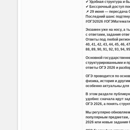
✔ Удобная структура и б
✔ Бессрочный доступ по
📌 29 июня — пересдача 
Последний шанс подтянут
#ОГЭ2026 #ОГЭМатемати
Экзамен уже на носу, а 
с ответами, задания отве
Ответы под любой регион — 01,
40, 41, 42, 43, 44, 45, 46, 47
88, 89, 90, 91, 92, 93, 94, 9
Основной государственны
структурированными и п
ответы ОГЭ 2026 и разбо
ОГЭ проводится по основ
физика, история и други
особенно актуальны для 
В этом разделе публикую
удобно: сначала идут за
ОГЭ 2026, а понять стру
Мы регулярно обновляем 
популярным предметам, 
2026 или новые задания 