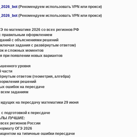
e_2026_bot
(Рекомендуем использовать VPN или прокси)
e_2026_bot
(Рекомендуем использовать VPN или прокси)
 по математике 2026 со всех регионов РФ
с правильным оформлением
даний с объяснениями решений
включая задания с развёрнутым ответом)
ок и сложных моментов
я при появлении новых вариантов
вышенного уровня
й части
вёрнутым ответом (геометрия, алгебра)
оформления решений
ых ошибок на пересдаче
о всем заданиям
, идущих на пересдачу математики 29 июня
 с подготовкой к пересдаче
АЛЫ ЛУЧШИЕ:
всех регионов России
формату ОГЭ 2026
акцентом на типичные ошибки пересдачи