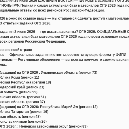
и задания 29 июня 2026 [ДАЛЬНИЙ ВОСТОК] — где искать варианты? 
ОНЫ РФ. Полная и самая актуальная база материалов ОГЭ 2026 года по
ициальные ответы со всех регионов Российской Федерации.
2026 можно по ссылке выше — мы стараемся сделать доступ к материала
 ответы и задания ОГЭ 2026.
и задания 2 июня 2026 — где искать варианты? ОГЭ 2026: ОФИЦИАЛЬ
амая актуальная база материалов ОГЭ 2026 года по всем основным пред
всех регионов Российской Федерации.
сов по всей стране
лы: — Официальные задания и ответы, соответствующие формату ФИПИ 
регионам — Регулярные обновления — вы всегда получаете свежие вари
на..
задания) на ОГЭ 2026 : Ульяновская область (регион 73)
лика Коми (регион 11)
ская Республика (регион 18)
дарский край (регион 23)
 область (регион 55)
ская область (регион 51)
ская область (регион 37)
задания) на ОГЭ 2026: Республика Марий Эл (регион 12)
лика Татарстан (регион 16)
ая область (регион 48)
польский край (регион 26)
Э 2026г. : Ненецкий автономный округ (регион 83)