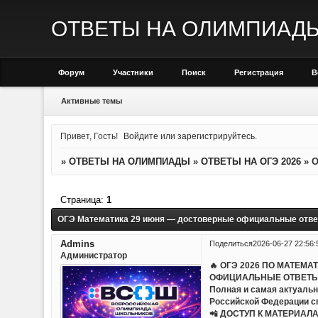
ОТВЕТЫ НА ОЛИМПИАД
Форум
Участники
Поиск
Регистрация
В
Активные темы
Привет, Гость!
Войдите
или
зарегистрируйтесь
.
»
ОТВЕТЫ НА ОЛИМПИАДЫ
»
ОТВЕТЫ НА ОГЭ 2026
»
О
Страница:
1
ОГЭ Математика 29 июня — достоверные официальные отв
Admins
Поделиться
2026-06-27 22:56:
Администратор
🔥 ОГЭ 2026 ПО МАТЕМА
ОФИЦИАЛЬНЫЕ ОТВЕТЫ
Полная и самая актуальн
Российской Федерации с
📲 ДОСТУП К МАТЕРИАЛ