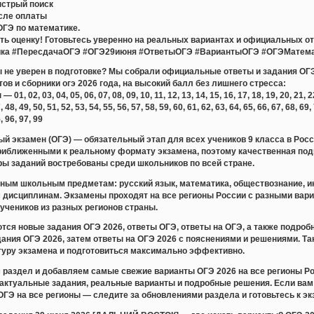
ыстрый поиск
сле оплаты
ОГЭ по математике.
ь оценку! Готовьтесь уверенно на реальных вариантах и официальных отв
ка #ПересдачаОГЭ #ОГЭ29июня #ОтветыОГЭ #ВариантыОГЭ #ОГЭМатема
ты не уверен в подготовке? Мы собрали официальные ответы и задания ОГЭ
тов и сборники огэ 2026 года, на высокий балл без лишнего стресса:
 02, 03, 04, 05, 06, 07, 08, 09, 10, 11, 12, 13, 14, 15, 16, 17, 18, 19, 20, 21, 22, 
, 48, 49, 50, 51, 52, 53, 54, 55, 56, 57, 58, 59, 60, 61, 62, 63, 64, 65, 66, 67, 68, 69,
5, 96, 97, 99
й экзамен (ОГЭ) — обязательный этап для всех учеников 9 класса в Рос
риближенными к реальному формату экзамена, поэтому качественная подг
ры заданий востребованы среди школьников по всей стране.
ным школьным предметам: русский язык, математика, обществознание, ин
м дисциплинам. Экзамены проходят на все регионы России с разными вар
учеников из разных регионов страны.
тся новые задания ОГЭ 2026, ответы ОГЭ, ответы на ОГЭ, а также подр
дания ОГЭ 2026, затем ответы на ОГЭ 2026 с пояснениями и решениями. Т
ктуру экзамена и подготовиться максимально эффективно.
раздел и добавляем самые свежие варианты ОГЭ 2026 на все регионы Ро
актуальные задания, реальные варианты и подробные решения. Если вам 
ОГЭ на все регионы — следите за обновлениями раздела и готовьтесь к эк