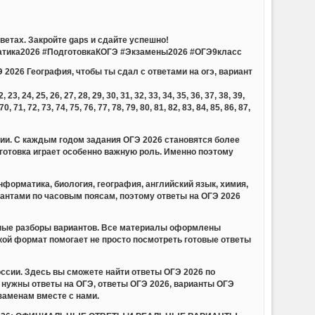
етах. Закройте gaps и сдайте успешно!
тика2026 #ПодготовкаКОГЭ #Экзамены2026 #ОГЭ9класс
 2026 География, чтобы ты сдал с ответами на огэ, вариант
23, 24, 25, 26, 27, 28, 29, 30, 31, 32, 33, 34, 35, 36, 37, 38, 39,
 70, 71, 72, 73, 74, 75, 76, 77, 78, 79, 80, 81, 82, 83, 84, 85, 86, 87,
сии. С каждым годом задания ОГЭ 2026 становятся более
отовка играет особенно важную роль. Именно поэтому
форматика, биология, география, английский язык, химия,
иантами по часовым поясам, поэтому ответы на ОГЭ 2026
обные разборы вариантов. Все материалы оформлены
акой формат помогает не просто посмотреть готовые ответы
ссии. Здесь вы сможете найти ответы ОГЭ 2026 по
нужны ответы на ОГЭ, ответы ОГЭ 2026, варианты ОГЭ
заменам вместе с нами.