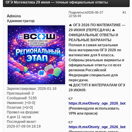
ОГЭ Математика 29 июня — точные официальные ответы
Поделиться
2026-06-27
1
Admins
22:56:49
Администратор
🔥 ОГЭ 2026 ПО МАТЕМАТИКЕ —
29 ИЮНЯ (ПЕРЕСДАЧА) 🔥
ОФИЦИАЛЬНЫЕ ОТВЕТЫ И
РЕАЛЬНЫЕ ВАРИАНТЫ
Полная и самая актуальная
база материалов ОГЭ 2026 по
математике для 9 класса.
Собраны реальные варианты и
официальные ответы со всех
регионов Российской
Федерации специально для
пересдачи.
📲 ДОСТУП К МАТЕРИАЛАМ ОГЭ
Зарегистрирован
: 2026-01-16
29 ИЮНЯ:
Приглашений:
0
Сообщений:
5195
👉
Уважение:
[+0/-0]
https://t.me/Otvety_oge_2026_bot
Позитив:
[+0/-0]
(Рекомендуем использовать
Провел на форуме:
VPN или прокси)
4 дня 11 часов
Последний визит:
👉
2026-07-09 04:18:19
https://t.me/Otvety_oge_2026_bot
(Рекомендуем использовать