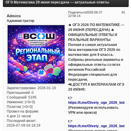
ОГЭ Математика 29 июня пересдача — актуальные ответы
Поделиться
2026-06-27
1
Admins
22:56:14
Администратор
🔥 ОГЭ 2026 ПО МАТЕМАТИКЕ —
29 ИЮНЯ (ПЕРЕСДАЧА) 🔥
ОФИЦИАЛЬНЫЕ ОТВЕТЫ И
РЕАЛЬНЫЕ ВАРИАНТЫ
Полная и самая актуальная
база материалов ОГЭ 2026 по
математике для 9 класса.
Собраны реальные варианты и
официальные ответы со всех
регионов Российской
Федерации специально для
пересдачи.
📲 ДОСТУП К МАТЕРИАЛАМ ОГЭ
Зарегистрирован
: 2026-01-16
29 ИЮНЯ:
Приглашений:
0
Сообщений:
5195
👉
Уважение:
[+0/-0]
https://t.me/Otvety_oge_2026_bot
Позитив:
[+0/-0]
(Рекомендуем использовать
Провел на форуме:
VPN или прокси)
4 дня 11 часов
Последний визит:
👉
2026-07-09 04:18:19
https://t.me/Otvety_oge_2026_bot
(Рекомендуем использовать