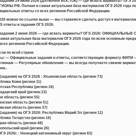
и задания 29 июня 2026 [ДАЛЬНИЙ ВОСТОК] — где искать варианты? 
ОНЫ РФ. Полная и самая актуальная база материалов ОГЭ 2026 года по
ициальные ответы со всех регионов Российской Федерации.
2026 можно по ссылке выше — мы стараемся сделать доступ к материала
 ответы и задания ОГЭ 2026.
и задания 2 июня 2026 — где искать варианты? ОГЭ 2026: ОФИЦИАЛЬ
амая актуальная база материалов ОГЭ 2026 года по всем основным пред
всех регионов Российской Федерации.
сов по всей стране
лы: — Официальные задания и ответы, соответствующие формату ФИПИ 
регионам — Регулярные обновления — вы всегда получаете свежие вари
на..
задания) на ОГЭ 2026 : Ульяновская область (регион 73)
лика Коми (регион 11)
ская Республика (регион 18)
дарский край (регион 23)
 область (регион 55)
ская область (регион 51)
ская область (регион 37)
задания) на ОГЭ 2026: Республика Марий Эл (регион 12)
лика Татарстан (регион 16)
ая область (регион 48)
польский край (регион 26)
Э 2026г. : Ненецкий автономный округ (регион 83)