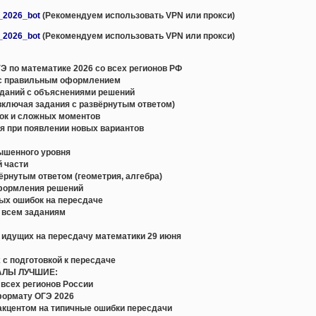
e_2026_bot
(Рекомендуем использовать VPN или прокси)
e_2026_bot
(Рекомендуем использовать VPN или прокси)
 по математике 2026 со всех регионов РФ
с правильным оформлением
даний с объяснениями решений
включая задания с развёрнутым ответом)
ок и сложных моментов
я при появлении новых вариантов
вышенного уровня
й части
вёрнутым ответом (геометрия, алгебра)
оформления решений
ых ошибок на пересдаче
о всем заданиям
, идущих на пересдачу математики 29 июня
 с подготовкой к пересдаче
АЛЫ ЛУЧШИЕ:
всех регионов России
формату ОГЭ 2026
акцентом на типичные ошибки пересдачи