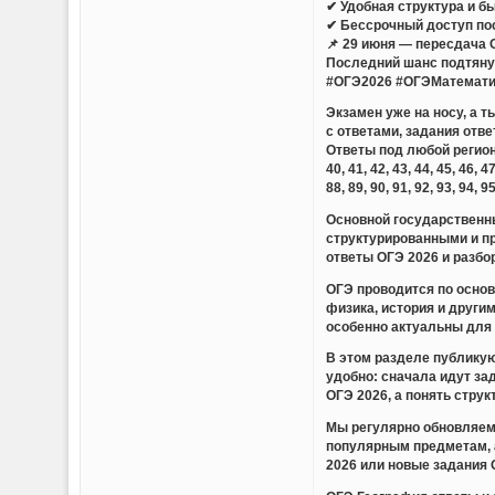
✔ Удобная структура и б
✔ Бессрочный доступ по
📌 29 июня — пересдача 
Последний шанс подтянут
#ОГЭ2026 #ОГЭМатемати
Экзамен уже на носу, а 
с ответами, задания отве
Ответы под любой регион — 01,
40, 41, 42, 43, 44, 45, 46, 47
88, 89, 90, 91, 92, 93, 94, 9
Основной государственны
структурированными и п
ответы ОГЭ 2026 и разбо
ОГЭ проводится по основ
физика, история и други
особенно актуальны для 
В этом разделе публикую
удобно: сначала идут за
ОГЭ 2026, а понять стру
Мы регулярно обновляем 
популярным предметам, 
2026 или новые задания 