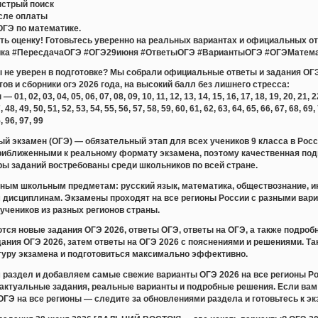
ыстрый поиск
сле оплаты
ОГЭ по математике.
ь оценку! Готовьтесь уверенно на реальных вариантах и официальных отв
ка #ПересдачаОГЭ #ОГЭ29июня #ОтветыОГЭ #ВариантыОГЭ #ОГЭМатема
ты не уверен в подготовке? Мы собрали официальные ответы и задания ОГЭ
тов и сборники огэ 2026 года, на высокий балл без лишнего стресса:
 02, 03, 04, 05, 06, 07, 08, 09, 10, 11, 12, 13, 14, 15, 16, 17, 18, 19, 20, 21, 22, 
, 48, 49, 50, 51, 52, 53, 54, 55, 56, 57, 58, 59, 60, 61, 62, 63, 64, 65, 66, 67, 68, 69,
5, 96, 97, 99
й экзамен (ОГЭ) — обязательный этап для всех учеников 9 класса в Рос
риближенными к реальному формату экзамена, поэтому качественная подг
ры заданий востребованы среди школьников по всей стране.
ным школьным предметам: русский язык, математика, обществознание, ин
м дисциплинам. Экзамены проходят на все регионы России с разными вар
учеников из разных регионов страны.
тся новые задания ОГЭ 2026, ответы ОГЭ, ответы на ОГЭ, а также подр
дания ОГЭ 2026, затем ответы на ОГЭ 2026 с пояснениями и решениями. Т
ктуру экзамена и подготовиться максимально эффективно.
раздел и добавляем самые свежие варианты ОГЭ 2026 на все регионы Ро
актуальные задания, реальные варианты и подробные решения. Если вам 
ОГЭ на все регионы — следите за обновлениями раздела и готовьтесь к эк