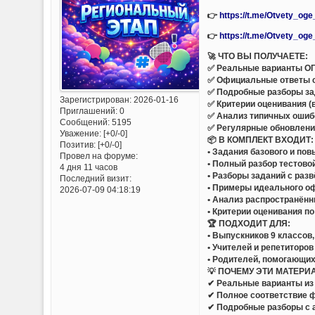
👉
https://t.me/Otvety_og
👉
https://t.me/Otvety_og
🚀 ЧТО ВЫ ПОЛУЧАЕТЕ:
✅ Реальные варианты ОГЭ
✅ Официальные ответы 
✅ Подробные разборы за
Зарегистрирован
: 2026-01-16
✅ Критерии оценивания (
Приглашений:
0
✅ Анализ типичных ошиб
Сообщений:
5195
✅ Регулярные обновлени
Уважение:
[+0/-0]
📦 В КОМПЛЕКТ ВХОДИТ:
Позитив:
[+0/-0]
• Задания базового и по
Провел на форуме:
• Полный разбор тестово
4 дня 11 часов
• Разборы заданий с раз
Последний визит:
• Примеры идеального 
2026-07-09 04:18:19
• Анализ распространённ
• Критерии оценивания п
🏆 ПОДХОДИТ ДЛЯ:
• Выпускников 9 классов
• Учителей и репетиторов
• Родителей, помогающих
💡 ПОЧЕМУ ЭТИ МАТЕРИ
✔ Реальные варианты из 
✔ Полное соответствие 
✔ Подробные разборы с 