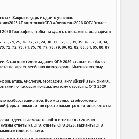
етах. Закройте gaps и сдайте успешно!
тика2026 #ПодготовкаКОГЭ #Экзамены2026 #ОГЭ9класс
 2026 География, чтобы ты сдал с ответами на огэ, вариант
23, 24, 25, 26, 27, 28, 29, 30, 31, 32, 33, 34, 35, 36, 37, 38, 39,
 70, 71, 72, 73, 74, 75, 76, 77, 78, 79, 80, 81, 82, 83, 84, 85, 86, 87,
сии. С каждым годом задания ОГЭ 2026 становятся более
отовка играет особенно важную роль. Именно поэтому
форматика, биология, география, английский язык, химия,
иантами по часовым поясам, поэтому ответы на ОГЭ 2026
обные разборы вариантов. Все материалы оформлены
акой формат помогает не просто посмотреть готовые ответы
ссии. Здесь вы сможете найти ответы ОГЭ 2026 по
нужны ответы на ОГЭ, ответы ОГЭ 2026, варианты ОГЭ
заменам вместе с нами.