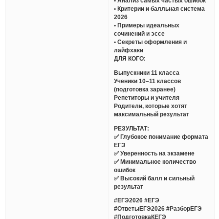
• Анализ самых частых ошибок
• Критерии и балльная система
2026
• Примеры идеальных
сочинений и эссе
• Секреты оформления и
лайфхаки
ДЛЯ КОГО:
Выпускники 11 класса
Ученики 10–11 классов
(подготовка заранее)
Репетиторы и учителя
Родители, которые хотят
максимальный результат
РЕЗУЛЬТАТ:
✅ Глубокое понимание формата
ЕГЭ
✅ Уверенность на экзамене
✅ Минимальное количество
ошибок
✅ Высокий балл и сильный
результат
#ЕГЭ2026 #ЕГЭ
#ОтветыЕГЭ2026 #РазборЕГЭ
#ПодготовкаКЕГЭ