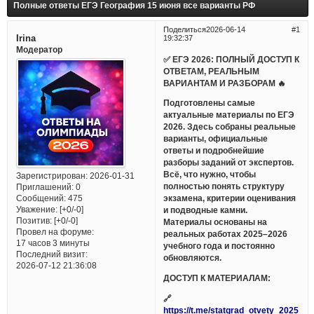
Полные ответы ЕГЭ География 15 июня все варианты РФ
Поделиться
2026-06-14
1
Irina
19:32:37
Модератор
✅ ЕГЭ 2026: ПОЛНЫЙ ДОСТУП К
ОТВЕТАМ, РЕАЛЬНЫМ
ВАРИАНТАМ И РАЗБОРАМ 🔥
Подготовлены самые
актуальные материалы по ЕГЭ
2026. Здесь собраны реальные
варианты, официальные
ответы и подробнейшие
разборы заданий от экспертов.
Всё, что нужно, чтобы
Зарегистрирован
: 2026-01-31
полностью понять структуру
Приглашений:
0
Сообщений:
475
экзамена, критерии оценивания
Уважение:
[+0/-0]
и подводные камни.
Позитив:
[+0/-0]
Материалы основаны на
Провел на форуме:
реальных работах 2025–2026
17 часов 3 минуты
учебного года и постоянно
Последний визит:
обновляются.
2026-07-12 21:36:08
ДОСТУП К МАТЕРИАЛАМ:
🔗
https://t.me/statgrad_otvety_2025_bo