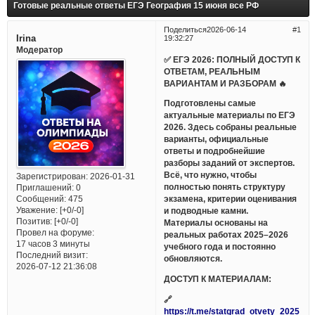
Готовые реальные ответы ЕГЭ География 15 июня все РФ
Поделиться
2026-06-14
1
Irina
19:32:27
Модератор
✅ ЕГЭ 2026: ПОЛНЫЙ ДОСТУП К
ОТВЕТАМ, РЕАЛЬНЫМ
ВАРИАНТАМ И РАЗБОРАМ 🔥
Подготовлены самые
актуальные материалы по ЕГЭ
2026. Здесь собраны реальные
варианты, официальные
ответы и подробнейшие
разборы заданий от экспертов.
Всё, что нужно, чтобы
Зарегистрирован
: 2026-01-31
полностью понять структуру
Приглашений:
0
Сообщений:
475
экзамена, критерии оценивания
Уважение:
[+0/-0]
и подводные камни.
Позитив:
[+0/-0]
Материалы основаны на
Провел на форуме:
реальных работах 2025–2026
17 часов 3 минуты
учебного года и постоянно
Последний визит:
обновляются.
2026-07-12 21:36:08
ДОСТУП К МАТЕРИАЛАМ:
🔗
https://t.me/statgrad_otvety_2025_bo