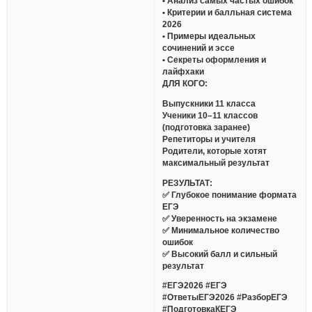
• Анализ самых частых ошибок
• Критерии и балльная система
2026
• Примеры идеальных
сочинений и эссе
• Секреты оформления и
лайфхаки
ДЛЯ КОГО:
Выпускники 11 класса
Ученики 10–11 классов
(подготовка заранее)
Репетиторы и учителя
Родители, которые хотят
максимальный результат
РЕЗУЛЬТАТ:
✅ Глубокое понимание формата
ЕГЭ
✅ Уверенность на экзамене
✅ Минимальное количество
ошибок
✅ Высокий балл и сильный
результат
#ЕГЭ2026 #ЕГЭ
#ОтветыЕГЭ2026 #РазборЕГЭ
#ПодготовкаКЕГЭ