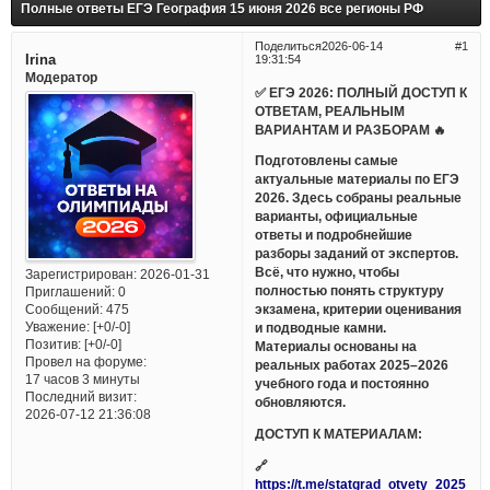
Полные ответы ЕГЭ География 15 июня 2026 все регионы РФ
Поделиться
2026-06-14
1
Irina
19:31:54
Модератор
✅ ЕГЭ 2026: ПОЛНЫЙ ДОСТУП К
ОТВЕТАМ, РЕАЛЬНЫМ
ВАРИАНТАМ И РАЗБОРАМ 🔥
Подготовлены самые
актуальные материалы по ЕГЭ
2026. Здесь собраны реальные
варианты, официальные
ответы и подробнейшие
разборы заданий от экспертов.
Всё, что нужно, чтобы
Зарегистрирован
: 2026-01-31
полностью понять структуру
Приглашений:
0
Сообщений:
475
экзамена, критерии оценивания
Уважение:
[+0/-0]
и подводные камни.
Позитив:
[+0/-0]
Материалы основаны на
Провел на форуме:
реальных работах 2025–2026
17 часов 3 минуты
учебного года и постоянно
Последний визит:
обновляются.
2026-07-12 21:36:08
ДОСТУП К МАТЕРИАЛАМ:
🔗
https://t.me/statgrad_otvety_2025_bo