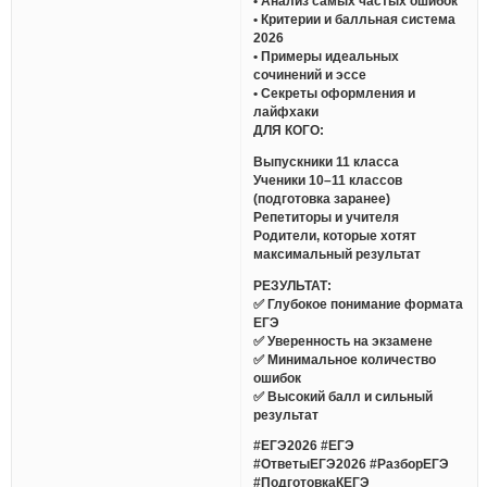
• Анализ самых частых ошибок
• Критерии и балльная система
2026
• Примеры идеальных
сочинений и эссе
• Секреты оформления и
лайфхаки
ДЛЯ КОГО:
Выпускники 11 класса
Ученики 10–11 классов
(подготовка заранее)
Репетиторы и учителя
Родители, которые хотят
максимальный результат
РЕЗУЛЬТАТ:
✅ Глубокое понимание формата
ЕГЭ
✅ Уверенность на экзамене
✅ Минимальное количество
ошибок
✅ Высокий балл и сильный
результат
#ЕГЭ2026 #ЕГЭ
#ОтветыЕГЭ2026 #РазборЕГЭ
#ПодготовкаКЕГЭ