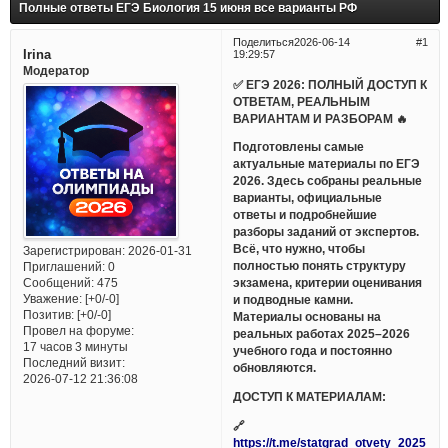
Полные ответы ЕГЭ Биология 15 июня все варианты РФ
Поделиться
2026-06-14
1
Irina
19:29:57
Модератор
✅ ЕГЭ 2026: ПОЛНЫЙ ДОСТУП К
ОТВЕТАМ, РЕАЛЬНЫМ
ВАРИАНТАМ И РАЗБОРАМ 🔥
Подготовлены самые
актуальные материалы по ЕГЭ
2026. Здесь собраны реальные
варианты, официальные
ответы и подробнейшие
разборы заданий от экспертов.
Всё, что нужно, чтобы
Зарегистрирован
: 2026-01-31
полностью понять структуру
Приглашений:
0
Сообщений:
475
экзамена, критерии оценивания
Уважение:
[+0/-0]
и подводные камни.
Позитив:
[+0/-0]
Материалы основаны на
Провел на форуме:
реальных работах 2025–2026
17 часов 3 минуты
учебного года и постоянно
Последний визит:
обновляются.
2026-07-12 21:36:08
ДОСТУП К МАТЕРИАЛАМ:
🔗
https://t.me/statgrad_otvety_2025_bo