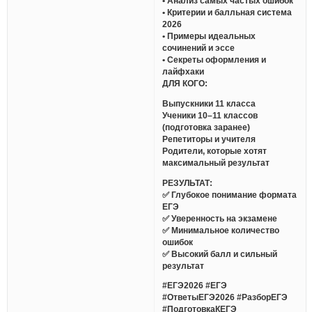
• Анализ самых частых ошибок
• Критерии и балльная система
2026
• Примеры идеальных
сочинений и эссе
• Секреты оформления и
лайфхаки
ДЛЯ КОГО:
Выпускники 11 класса
Ученики 10–11 классов
(подготовка заранее)
Репетиторы и учителя
Родители, которые хотят
максимальный результат
РЕЗУЛЬТАТ:
✅ Глубокое понимание формата
ЕГЭ
✅ Уверенность на экзамене
✅ Минимальное количество
ошибок
✅ Высокий балл и сильный
результат
#ЕГЭ2026 #ЕГЭ
#ОтветыЕГЭ2026 #РазборЕГЭ
#ПодготовкаКЕГЭ