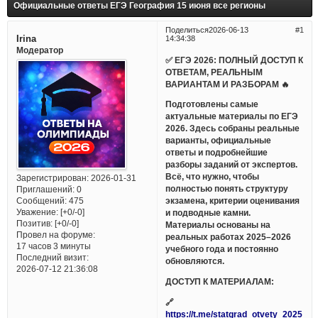
Официальные ответы ЕГЭ География 15 июня все регионы
Поделиться
2026-06-13
1
Irina
14:34:38
Модератор
✅ ЕГЭ 2026: ПОЛНЫЙ ДОСТУП К
ОТВЕТАМ, РЕАЛЬНЫМ
ВАРИАНТАМ И РАЗБОРАМ 🔥
Подготовлены самые
актуальные материалы по ЕГЭ
2026. Здесь собраны реальные
варианты, официальные
ответы и подробнейшие
разборы заданий от экспертов.
Всё, что нужно, чтобы
Зарегистрирован
: 2026-01-31
полностью понять структуру
Приглашений:
0
Сообщений:
475
экзамена, критерии оценивания
Уважение:
[+0/-0]
и подводные камни.
Позитив:
[+0/-0]
Материалы основаны на
Провел на форуме:
реальных работах 2025–2026
17 часов 3 минуты
учебного года и постоянно
Последний визит:
обновляются.
2026-07-12 21:36:08
ДОСТУП К МАТЕРИАЛАМ:
🔗
https://t.me/statgrad_otvety_2025_bo