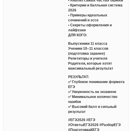
• Анализ самых частых ошибок
• Критерии и балльная система
2026
• Примеры идеальных
сочинений и эссе
• Секреты оформления и
лайфхаки
ДЛЯ КОГО:
Выпускники 11 класса
Ученики 10–11 классов
(подготовка заранее)
Репетиторы и учителя
Родители, которые хотят
максимальный результат
РЕЗУЛЬТАТ:
✅ Глубокое понимание формата
ЕГЭ
✅ Уверенность на экзамене
✅ Минимальное количество
ошибок
✅ Высокий балл и сильный
результат
#ЕГЭ2026 #ЕГЭ
#ОтветыЕГЭ2026 #РазборЕГЭ
#ПодготовкаКЕГЭ