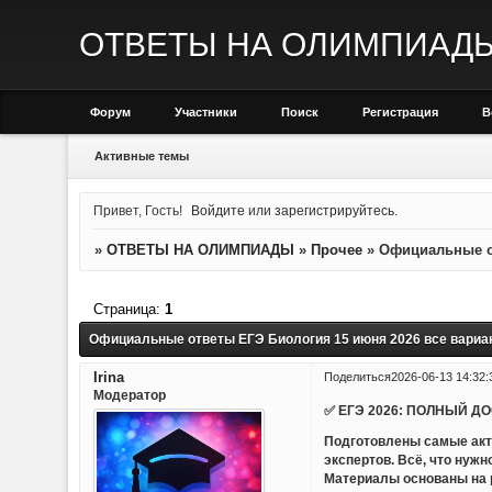
ОТВЕТЫ НА ОЛИМПИАД
Форум
Участники
Поиск
Регистрация
В
Активные темы
Привет, Гость!
Войдите
или
зарегистрируйтесь
.
»
ОТВЕТЫ НА ОЛИМПИАДЫ
»
Прочее
»
Официальные о
Страница:
1
Официальные ответы ЕГЭ Биология 15 июня 2026 все вариа
Irina
Поделиться
2026-06-13 14:32:
Модератор
✅ ЕГЭ 2026: ПОЛНЫЙ Д
Подготовлены самые акт
экспертов. Всё, что нуж
Материалы основаны на р