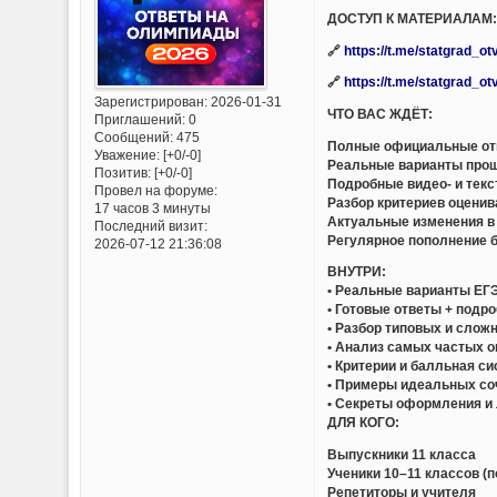
ДОСТУП К МАТЕРИАЛАМ
🔗
https://t.me/statgrad_o
🔗
https://t.me/statgrad_o
Зарегистрирован
: 2026-01-31
ЧТО ВАС ЖДЁТ:
Приглашений:
0
Сообщений:
475
Полные официальные отв
Уважение:
[+0/-0]
Реальные варианты прош
Позитив:
[+0/-0]
Подробные видео- и тек
Провел на форуме:
Разбор критериев оценив
17 часов 3 минуты
Актуальные изменения в
Последний визит:
Регулярное пополнение 
2026-07-12 21:36:08
ВНУТРИ:
• Реальные варианты ЕГЭ
• Готовые ответы + подр
• Разбор типовых и слож
• Анализ самых частых 
• Критерии и балльная с
• Примеры идеальных со
• Секреты оформления и
ДЛЯ КОГО:
Выпускники 11 класса
Ученики 10–11 классов (п
Репетиторы и учителя