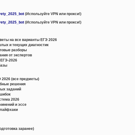
:
tvety_2025_bot
(Используйте VPN или прокси!)
tvety_2025_bot
(Используйте VPN или прокси!)
еты на все варианты ЕГЭ 2026
лых и текущих диагностик
стовые разборы
ания от экспертов
 ЕГЭ-2026
базы
 2026 (все предметы)
обные решения
ных заданий
ошибок
истема 2026
чинений и эссе
 лайфхаки
одготовка заранее)