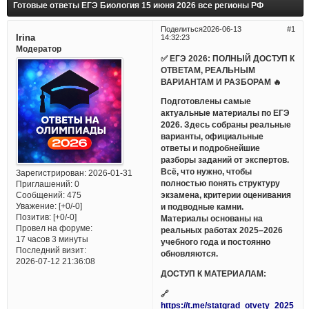
Готовые ответы ЕГЭ Биология 15 июня 2026 все регионы РФ
Поделиться
2026-06-13
1
Irina
14:32:23
Модератор
✅ ЕГЭ 2026: ПОЛНЫЙ ДОСТУП К
ОТВЕТАМ, РЕАЛЬНЫМ
ВАРИАНТАМ И РАЗБОРАМ 🔥
Подготовлены самые
актуальные материалы по ЕГЭ
2026. Здесь собраны реальные
варианты, официальные
ответы и подробнейшие
разборы заданий от экспертов.
Всё, что нужно, чтобы
Зарегистрирован
: 2026-01-31
полностью понять структуру
Приглашений:
0
Сообщений:
475
экзамена, критерии оценивания
Уважение:
[+0/-0]
и подводные камни.
Позитив:
[+0/-0]
Материалы основаны на
Провел на форуме:
реальных работах 2025–2026
17 часов 3 минуты
учебного года и постоянно
Последний визит:
обновляются.
2026-07-12 21:36:08
ДОСТУП К МАТЕРИАЛАМ:
🔗
https://t.me/statgrad_otvety_2025_bo