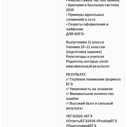
• Анализ самых частых ошибок
• Критерии и балльная система
2026
• Примеры идеальных
сочинений и эссе
• Секреты оформления и
лайфхаки
ДЛЯ КОГО:
Выпускники 11 класса
Ученики 10–11 классов
(подготовка заранее)
Репетиторы и учителя
Родители, которые хотят
максимальный результат
РЕЗУЛЬТАТ:
✅ Глубокое понимание формата
ЕГЭ
✅ Уверенность на экзамене
✅ Минимальное количество
ошибок
✅ Высокий балл и сильный
результат
#ЕГЭ2026 #ЕГЭ
#ОтветыЕГЭ2026 #РазборЕГЭ
#ПодготовкаКЕГЭ