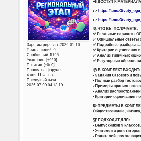
📲 ДОСТУП К МАТЕРИАЛ
👉
https://t.me/Otvety_og
👉
https://t.me/Otvety_og
🚀 ЧТО ВЫ ПОЛУЧАЕТЕ:
✅ Реальные варианты ОГ
✅ Официальные ответы 
Зарегистрирован
: 2026-01-16
✅ Подробные разборы за
Приглашений:
0
✅ Критерии оценивания и
Сообщений:
5195
✅ Анализ типичных ошиб
Уважение:
[+0/-0]
✅ Регулярные обновлени
Позитив:
[+0/-0]
📦 В КОМПЛЕКТ ВХОДИТ:
Провел на форуме:
4 дня 11 часов
• Задания базового и по
Последний визит:
• Полный разбор тестово
2026-07-09 04:18:19
• Примеры правильного 
• Анализ распространён
• Критерии оценивания п
📚 ПРЕДМЕТЫ В КОМПЛЕ
Обществознание, Физика,
🏆 ПОДХОДИТ ДЛЯ:
• Выпускников 9 классов
• Учителей и репетиторов
• Родителей, помогающих