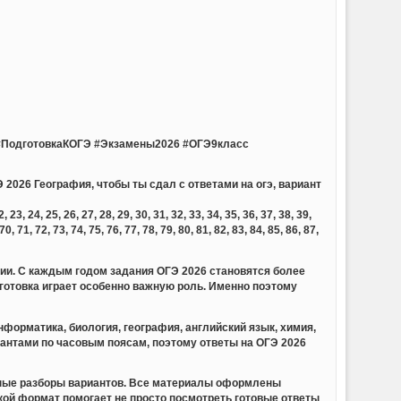
ПодготовкаКОГЭ #Экзамены2026 #ОГЭ9класс
 2026 География, чтобы ты сдал с ответами на огэ, вариант
23, 24, 25, 26, 27, 28, 29, 30, 31, 32, 33, 34, 35, 36, 37, 38, 39,
 70, 71, 72, 73, 74, 75, 76, 77, 78, 79, 80, 81, 82, 83, 84, 85, 86, 87,
сии. С каждым годом задания ОГЭ 2026 становятся более
отовка играет особенно важную роль. Именно поэтому
форматика, биология, география, английский язык, химия,
иантами по часовым поясам, поэтому ответы на ОГЭ 2026
обные разборы вариантов. Все материалы оформлены
акой формат помогает не просто посмотреть готовые ответы