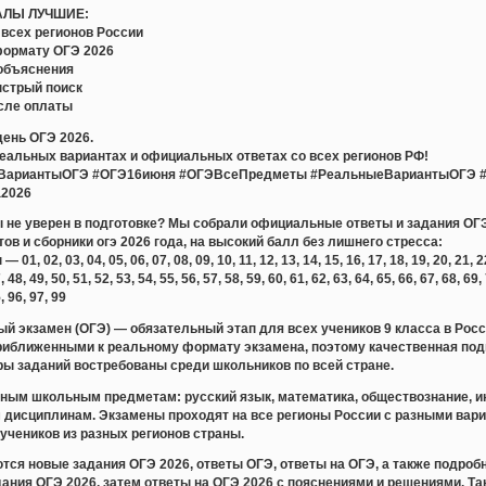
АЛЫ ЛУЧШИЕ:
всех регионов России
формату ОГЭ 2026
объяснения
ыстрый поиск
сле оплаты
день ОГЭ 2026.
реальных вариантах и официальных ответах со всех регионов РФ!
ВариантыОГЭ #ОГЭ16июня #ОГЭВсеПредметы #РеальныеВариантыОГЭ #
а2026
ты не уверен в подготовке? Мы собрали официальные ответы и задания ОГЭ
тов и сборники огэ 2026 года, на высокий балл без лишнего стресса:
 02, 03, 04, 05, 06, 07, 08, 09, 10, 11, 12, 13, 14, 15, 16, 17, 18, 19, 20, 21, 22, 
, 48, 49, 50, 51, 52, 53, 54, 55, 56, 57, 58, 59, 60, 61, 62, 63, 64, 65, 66, 67, 68, 69,
5, 96, 97, 99
й экзамен (ОГЭ) — обязательный этап для всех учеников 9 класса в Рос
риближенными к реальному формату экзамена, поэтому качественная подг
ры заданий востребованы среди школьников по всей стране.
ным школьным предметам: русский язык, математика, обществознание, ин
м дисциплинам. Экзамены проходят на все регионы России с разными вар
учеников из разных регионов страны.
тся новые задания ОГЭ 2026, ответы ОГЭ, ответы на ОГЭ, а также подр
дания ОГЭ 2026, затем ответы на ОГЭ 2026 с пояснениями и решениями. Т