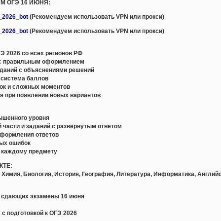
АМ ОГЭ 16 ИЮНЯ:
e_2026_bot
(Рекомендуем использовать VPN или прокси)
e_2026_bot
(Рекомендуем использовать VPN или прокси)
Э 2026 со всех регионов РФ
с правильным оформлением
даний с объяснениями решений
 система баллов
ок и сложных моментов
я при появлении новых вариантов
вышенного уровня
й части и заданий с развёрнутым ответом
оформления ответов
ных ошибок
о каждому предмету
КТЕ:
 Химия, Биология, История, География, Литература, Информатика, Английс
, сдающих экзамены 16 июня
 с подготовкой к ОГЭ 2026