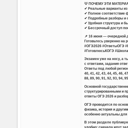
💡 ПОЧЕМУ ЭТИ МАТЕРИ
✔ Реальные варианты из 
✔ Полное соответствие 
✔ Подробные разборы и 
✔ Удобная структура и б
✔ Бессрочный доступ по
📌 16 июня — очередной 
Готовьтесь уверенно на 
#ОГЭ2026 #ОтветыОГЭ #
#ГотовлюсьКОГЭ #Школ
Экзамен уже на носу, а 
с ответами, задания отве
Ответы под любой регион — 01,
40, 41, 42, 43, 44, 45, 46, 47
88, 89, 90, 91, 92, 93, 94, 9
Основной государственны
структурированными и п
ответы ОГЭ 2026 и разбо
ОГЭ проводится по основ
физика, история и други
особенно актуальны для 
В этом разделе публикую
удобно: сначала идут за