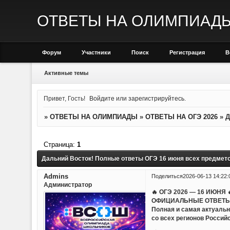
ОТВЕТЫ НА ОЛИМПИАД
Форум
Участники
Поиск
Регистрация
В
Активные темы
Привет, Гость!
Войдите
или
зарегистрируйтесь
.
»
ОТВЕТЫ НА ОЛИМПИАДЫ
»
ОТВЕТЫ НА ОГЭ 2026
»
Д
Страница:
1
Дальний Восток! Полные ответы ОГЭ 16 июня всех предмет
Admins
Поделиться
2026-06-13 14:22:
Администратор
🔥 ОГЭ 2026 — 16 ИЮНЯ 
ОФИЦИАЛЬНЫЕ ОТВЕТЫ
Полная и самая актуаль
со всех регионов Россий