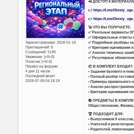
📲 ДОСТУП К МАТЕРИАЛ
👉
https://t.me/Otvety_og
👉
https://t.me/Otvety_og
🚀 ЧТО ВЫ ПОЛУЧАЕТЕ:
✅ Реальные варианты ОГ
✅ Официальные ответы 
Зарегистрирован
: 2026-01-16
✅ Подробные разборы за
Приглашений:
0
✅ Критерии оценивания и
Сообщений:
5195
✅ Анализ типичных ошиб
Уважение:
[+0/-0]
✅ Регулярные обновлени
Позитив:
[+0/-0]
📦 В КОМПЛЕКТ ВХОДИТ:
Провел на форуме:
4 дня 11 часов
• Задания базового и по
Последний визит:
• Полный разбор тестово
2026-07-09 04:18:19
• Примеры правильного 
• Анализ распространён
• Критерии оценивания п
📚 ПРЕДМЕТЫ В КОМПЛЕ
Обществознание, Физика,
🏆 ПОДХОДИТ ДЛЯ:
• Выпускников 9 классов
• Учителей и репетиторов
• Родителей, помогающих