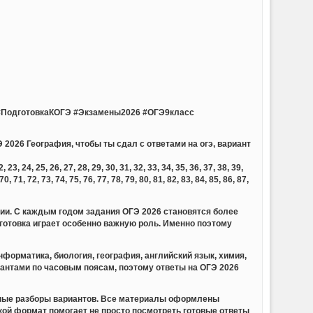
ПодготовкаКОГЭ #Экзамены2026 #ОГЭ9класс
 2026 География, чтобы ты сдал с ответами на огэ, вариант
23, 24, 25, 26, 27, 28, 29, 30, 31, 32, 33, 34, 35, 36, 37, 38, 39,
 70, 71, 72, 73, 74, 75, 76, 77, 78, 79, 80, 81, 82, 83, 84, 85, 86, 87,
сии. С каждым годом задания ОГЭ 2026 становятся более
отовка играет особенно важную роль. Именно поэтому
форматика, биология, география, английский язык, химия,
иантами по часовым поясам, поэтому ответы на ОГЭ 2026
обные разборы вариантов. Все материалы оформлены
акой формат помогает не просто посмотреть готовые ответы