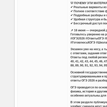
💡 ПОЧЕМУ ЭТИ МАТЕРИ
✔ Реальные варианты из 
✔ Полное соответствие 
✔ Подробные разборы и 
✔ Удобная структура и б
✔ Бессрочный доступ по
📌 16 июня — очередной 
Готовьтесь уверенно на 
#ОГЭ2026 #ОтветыОГЭ #
#ГотовлюсьКОГЭ #Школ
Экзамен уже на носу, а 
с ответами, задания отве
Ответы под любой регион — 01,
40, 41, 42, 43, 44, 45, 46, 47
88, 89, 90, 91, 92, 93, 94, 9
Основной государственны
структурированными и п
ответы ОГЭ 2026 и разбо
ОГЭ проводится по основ
физика, история и други
особенно актуальны для 
В этом разделе публикую
удобно: сначала идут за