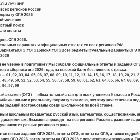
АЛЫ ЛУЧШИЕ:
всех регионов России
формату ОГЭ 2026
объяснения
ыстрый поиск
сле оплаты
день ОГЭ 2026.
реальных вариантах и официальных ответах со всех регионов РФ!
ВариантыОГЭ #ОГЭ16июня #ОГЭВсеПредметы #РеальныеВариантыОГЭ #
а2026
ты не уверен в подготовке? Мы собрали официальные ответы и задания ОГЭ
тов и сборники огэ 2026 года, на высокий балл без лишнего стресса:
 02, 03, 04, 05, 06, 07, 08, 09, 10, 11, 12, 13, 14, 15, 16, 17, 18, 19, 20, 21, 22, 
, 48, 49, 50, 51, 52, 53, 54, 55, 56, 57, 58, 59, 60, 61, 62, 63, 64, 65, 66, 67, 68, 69,
5, 96, 97, 99
й экзамен (ОГЭ) — обязательный этап для всех учеников 9 класса в Рос
риближенными к реальному формату экзамена, поэтому качественная подг
ры заданий востребованы среди школьников по всей стране.
ным школьным предметам: русский язык, математика, обществознание, ин
м дисциплинам. Экзамены проходят на все регионы России с разными вар
учеников из разных регионов страны.
тся новые задания ОГЭ 2026, ответы ОГЭ, ответы на ОГЭ, а также подр
дания ОГЭ 2026, затем ответы на ОГЭ 2026 с пояснениями и решениями. Т