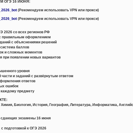
АМ ОГЭ 16 ИЮНЯ:
e_2026_bot
(Рекомендуем использовать VPN или прокси)
e_2026_bot
(Рекомендуем использовать VPN или прокси)
Э 2026 со всех регионов РФ
с правильным оформлением
даний с объяснениями решений
 система баллов
ок и сложных моментов
я при появлении новых вариантов
вышенного уровня
й части и заданий с развёрнутым ответом
оформления ответов
ных ошибок
о каждому предмету
КТЕ:
 Химия, Биология, История, География, Литература, Информатика, Английс
, сдающих экзамены 16 июня
 с подготовкой к ОГЭ 2026