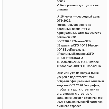
поиск
✔ Бессрочный доступ после
оплаты
📌 16 июня — очередной день
ОГЭ 2026.
Готовьтесь уверенно на
реальных вариантах и
официальных ответах со всех
регионов РФ!
#ОГЭ2026 #ОтветыОГЭ
#ВариантыОГЭ #ОГЭ16июня
#ОГЭВсеПредметы
#РеальныеВариантыОГЭ
#ПодготовкаКОГЭ
#Экзамены2026 #ОГЭ9класс
#ГотовлюсьКОГЭ #Школа2026
Экзамен уже на носу, а ты не
уверен в подготовке? Мы
собрали официальные ответы и
задания ОГЭ 2026 География,
чтобы ты сдал с ответами на
огэ, вариант с ответами,
задания ответов и сборники огэ
2026 года, на высокий балл без
лишнего стресса: