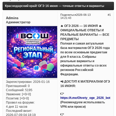
Краснодарский край! ОГЭ 16 июня — точные ответы и варианты
Поделиться
2026-06-13
1
Admins
14:21:43
Администратор
🔥 ОГЭ 2026 — 16 ИЮНЯ 🔥
ОФИЦИАЛЬНЫЕ ОТВЕТЫ И
РЕАЛЬНЫЕ ВАРИАНТЫ — ВСЕ
ПРЕДМЕТЫ
Полная и самая актуальная
база материалов ОГЭ 2026 года
по всем основным предметам
для 9 класса. Собраны
реальные варианты и
официальные ответы со всех
регионов Российской
Федерации.
📲 ДОСТУП К МАТЕРИАЛАМ ОГЭ
Зарегистрирован
: 2026-01-16
Приглашений:
0
16 ИЮНЯ:
Сообщений:
5195
👉
Уважение:
[+0/-0]
https://t.me/Otvety_oge_2026_bot
Позитив:
[+0/-0]
(Рекомендуем использовать
Провел на форуме:
VPN или прокси)
4 дня 11 часов
Последний визит:
👉
2026-07-09 04:18:19