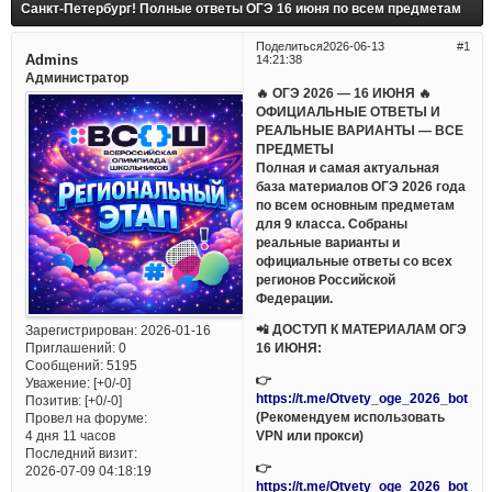
Санкт-Петербург! Полные ответы ОГЭ 16 июня по всем предметам
Поделиться
2026-06-13
1
Admins
14:21:38
Администратор
🔥 ОГЭ 2026 — 16 ИЮНЯ 🔥
ОФИЦИАЛЬНЫЕ ОТВЕТЫ И
РЕАЛЬНЫЕ ВАРИАНТЫ — ВСЕ
ПРЕДМЕТЫ
Полная и самая актуальная
база материалов ОГЭ 2026 года
по всем основным предметам
для 9 класса. Собраны
реальные варианты и
официальные ответы со всех
регионов Российской
Федерации.
📲 ДОСТУП К МАТЕРИАЛАМ ОГЭ
Зарегистрирован
: 2026-01-16
Приглашений:
0
16 ИЮНЯ:
Сообщений:
5195
👉
Уважение:
[+0/-0]
https://t.me/Otvety_oge_2026_bot
Позитив:
[+0/-0]
(Рекомендуем использовать
Провел на форуме:
VPN или прокси)
4 дня 11 часов
Последний визит:
👉
2026-07-09 04:18:19
https://t.me/Otvety_oge_2026_bot