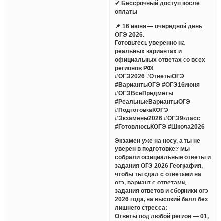
✔ Бессрочный доступ после
оплаты
📌 16 июня — очередной день
ОГЭ 2026.
Готовьтесь уверенно на
реальных вариантах и
официальных ответах со всех
регионов РФ!
#ОГЭ2026 #ОтветыОГЭ
#ВариантыОГЭ #ОГЭ16июня
#ОГЭВсеПредметы
#РеальныеВариантыОГЭ
#ПодготовкаКОГЭ
#Экзамены2026 #ОГЭ9класс
#ГотовлюсьКОГЭ #Школа2026
Экзамен уже на носу, а ты не
уверен в подготовке? Мы
собрали официальные ответы и
задания ОГЭ 2026 География,
чтобы ты сдал с ответами на
огэ, вариант с ответами,
задания ответов и сборники огэ
2026 года, на высокий балл без
лишнего стресса:
Ответы под любой регион — 01,