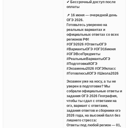
✔ Бессрочный доступ после
оплаты
📌 16 июня — очередной день
ОГЭ 2026.
Готовьтесь уверенно на
реальных вариантах и
официальных ответах со всех
регионов РФ!
#ОГЭ2026 #ОтветыОГЭ
#ВариантыОГЭ #ОГЭ16июня
#ОГЭВсеПредметы
#РеальныеВариантыОГЭ
#ПодготовкаКОГЭ
#Экзамены2026 #ОГЭ9класс
#ГотовлюсьКОГЭ #Школа2026
Экзамен уже на носу, а ты не
уверен в подготовке? Мы
собрали официальные ответы и
задания ОГЭ 2026 География,
чтобы ты сдал с ответами на
огэ, вариант с ответами,
задания ответов и сборники огэ
2026 года, на высокий балл без
лишнего стресса:
Ответы под любой регион — 01,