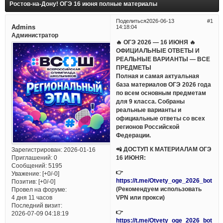
Ростов-на-Дону! ОГЭ 16 июня полные материалы
Поделиться
2026-06-13
1
Admins
14:18:04
Администратор
🔥 ОГЭ 2026 — 16 ИЮНЯ 🔥
ОФИЦИАЛЬНЫЕ ОТВЕТЫ И
РЕАЛЬНЫЕ ВАРИАНТЫ — ВСЕ
ПРЕДМЕТЫ
Полная и самая актуальная
база материалов ОГЭ 2026 года
по всем основным предметам
для 9 класса. Собраны
реальные варианты и
официальные ответы со всех
регионов Российской
Федерации.
📲 ДОСТУП К МАТЕРИАЛАМ ОГЭ
Зарегистрирован
: 2026-01-16
Приглашений:
0
16 ИЮНЯ:
Сообщений:
5195
👉
Уважение:
[+0/-0]
https://t.me/Otvety_oge_2026_bot
Позитив:
[+0/-0]
(Рекомендуем использовать
Провел на форуме:
VPN или прокси)
4 дня 11 часов
Последний визит:
👉
2026-07-09 04:18:19
https://t.me/Otvety_oge_2026_bot