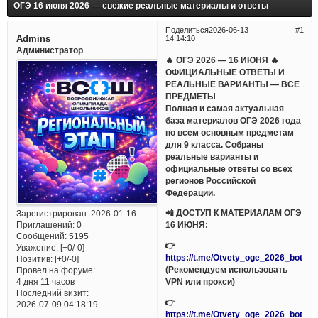
ОГЭ 16 июня 2026 — свежие реальные материалы и ответы
Поделиться
2026-06-13
1
Admins
14:14:10
Администратор
🔥 ОГЭ 2026 — 16 ИЮНЯ 🔥
ОФИЦИАЛЬНЫЕ ОТВЕТЫ И
РЕАЛЬНЫЕ ВАРИАНТЫ — ВСЕ
ПРЕДМЕТЫ
Полная и самая актуальная
база материалов ОГЭ 2026 года
по всем основным предметам
для 9 класса. Собраны
реальные варианты и
официальные ответы со всех
регионов Российской
Федерации.
📲 ДОСТУП К МАТЕРИАЛАМ ОГЭ
Зарегистрирован
: 2026-01-16
Приглашений:
0
16 ИЮНЯ:
Сообщений:
5195
👉
Уважение:
[+0/-0]
https://t.me/Otvety_oge_2026_bot
Позитив:
[+0/-0]
(Рекомендуем использовать
Провел на форуме:
VPN или прокси)
4 дня 11 часов
Последний визит:
👉
2026-07-09 04:18:19
https://t.me/Otvety_oge_2026_bot