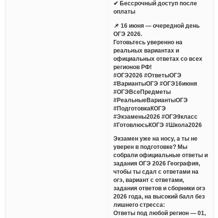
✔ Бессрочный доступ после
оплаты
📌 16 июня — очередной день
ОГЭ 2026.
Готовьтесь уверенно на
реальных вариантах и
официальных ответах со всех
регионов РФ!
#ОГЭ2026 #ОтветыОГЭ
#ВариантыОГЭ #ОГЭ16июня
#ОГЭВсеПредметы
#РеальныеВариантыОГЭ
#ПодготовкаКОГЭ
#Экзамены2026 #ОГЭ9класс
#ГотовлюсьКОГЭ #Школа2026
Экзамен уже на носу, а ты не
уверен в подготовке? Мы
собрали официальные ответы и
задания ОГЭ 2026 География,
чтобы ты сдал с ответами на
огэ, вариант с ответами,
задания ответов и сборники огэ
2026 года, на высокий балл без
лишнего стресса:
Ответы под любой регион — 01,