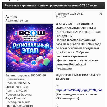
Реальные варианты и полные проверенные ответы ОГЭ 16 июня
Поделиться
2026-06-13
1
Admins
14:14:00
Администратор
🔥 ОГЭ 2026 — 16 ИЮНЯ 🔥
ОФИЦИАЛЬНЫЕ ОТВЕТЫ И
РЕАЛЬНЫЕ ВАРИАНТЫ — ВСЕ
ПРЕДМЕТЫ
Полная и самая актуальная
база материалов ОГЭ 2026 года
по всем основным предметам
для 9 класса. Собраны
реальные варианты и
официальные ответы со всех
регионов Российской
Федерации.
📲 ДОСТУП К МАТЕРИАЛАМ ОГЭ
Зарегистрирован
: 2026-01-16
Приглашений:
0
16 ИЮНЯ:
Сообщений:
5195
👉
Уважение:
[+0/-0]
https://t.me/Otvety_oge_2026_bot
Позитив:
[+0/-0]
(Рекомендуем использовать
Провел на форуме:
VPN или прокси)
4 дня 11 часов
Последний визит:
👉
2026-07-09 04:18:19