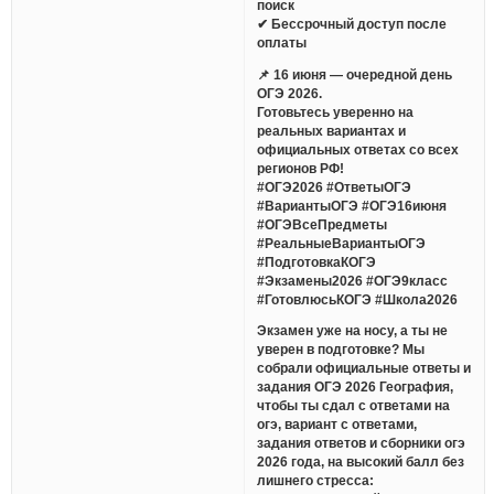
поиск
✔ Бессрочный доступ после
оплаты
📌 16 июня — очередной день
ОГЭ 2026.
Готовьтесь уверенно на
реальных вариантах и
официальных ответах со всех
регионов РФ!
#ОГЭ2026 #ОтветыОГЭ
#ВариантыОГЭ #ОГЭ16июня
#ОГЭВсеПредметы
#РеальныеВариантыОГЭ
#ПодготовкаКОГЭ
#Экзамены2026 #ОГЭ9класс
#ГотовлюсьКОГЭ #Школа2026
Экзамен уже на носу, а ты не
уверен в подготовке? Мы
собрали официальные ответы и
задания ОГЭ 2026 География,
чтобы ты сдал с ответами на
огэ, вариант с ответами,
задания ответов и сборники огэ
2026 года, на высокий балл без
лишнего стресса: