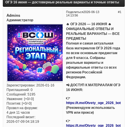
ОГЭ 16 июня — достоверные реальные варианты и точные ответы
Поделиться
2026-06-13
1
Admins
14:13:56
Администратор
🔥 ОГЭ 2026 — 16 ИЮНЯ 🔥
ОФИЦИАЛЬНЫЕ ОТВЕТЫ И
РЕАЛЬНЫЕ ВАРИАНТЫ — ВСЕ
ПРЕДМЕТЫ
Полная и самая актуальная
база материалов ОГЭ 2026 года
по всем основным предметам
для 9 класса. Собраны
реальные варианты и
официальные ответы со всех
регионов Российской
Федерации.
📲 ДОСТУП К МАТЕРИАЛАМ ОГЭ
Зарегистрирован
: 2026-01-16
Приглашений:
0
16 ИЮНЯ:
Сообщений:
5195
👉
Уважение:
[+0/-0]
https://t.me/Otvety_oge_2026_bot
Позитив:
[+0/-0]
(Рекомендуем использовать
Провел на форуме:
VPN или прокси)
4 дня 11 часов
Последний визит:
👉
2026-07-09 04:18:19
https://t.me/Otvety_oge_2026_bot