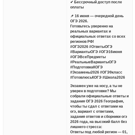
✔ Бессрочный доступ после
оплаты
📌 16 июня — очередной день
ОГЭ 2026.
Готовьтесь уверенно на
реальных вариантах и
официальных ответах со всех
регионов РФ!
#ОГЭ2026 #ОтветыОГЭ
#ВариантыОГЭ #ОГЭ16июня
#ОГЭВсеПредметы
#РеальныеВариантыОГЭ
#ПодготовкаКОГЭ
#Экзамены2026 #ОГЭ9класс
#ГотовлюсьКОГЭ #Школа2026
Экзамен уже на носу, а ты не
уверен в подготовке? Мы
собрали официальные ответы и
задания ОГЭ 2026 География,
чтобы ты сдал с ответами на
огэ, вариант с ответами,
задания ответов и сборники огэ
2026 года, на высокий балл без
лишнего стресса:
Ответы под любой регион — 01,