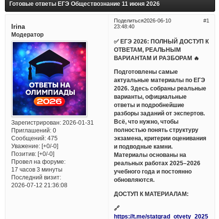
Готовые ответы ЕГЭ Обществознание 11 июня 2026
Поделиться
2026-06-10
1
Irina
23:48:40
Модератор
✅ ЕГЭ 2026: ПОЛНЫЙ ДОСТУП К
ОТВЕТАМ, РЕАЛЬНЫМ
ВАРИАНТАМ И РАЗБОРАМ 🔥
Подготовлены самые
актуальные материалы по ЕГЭ
2026. Здесь собраны реальные
варианты, официальные
ответы и подробнейшие
разборы заданий от экспертов.
Всё, что нужно, чтобы
Зарегистрирован
: 2026-01-31
полностью понять структуру
Приглашений:
0
Сообщений:
475
экзамена, критерии оценивания
Уважение:
[+0/-0]
и подводные камни.
Позитив:
[+0/-0]
Материалы основаны на
Провел на форуме:
реальных работах 2025–2026
17 часов 3 минуты
учебного года и постоянно
Последний визит:
обновляются.
2026-07-12 21:36:08
ДОСТУП К МАТЕРИАЛАМ:
🔗
https://t.me/statgrad_otvety_2025_bo