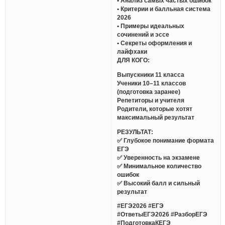
• Анализ самых частых ошибок
• Критерии и балльная система
2026
• Примеры идеальных
сочинений и эссе
• Секреты оформления и
лайфхаки
ДЛЯ КОГО:
Выпускники 11 класса
Ученики 10–11 классов
(подготовка заранее)
Репетиторы и учителя
Родители, которые хотят
максимальный результат
РЕЗУЛЬТАТ:
✅ Глубокое понимание формата
ЕГЭ
✅ Уверенность на экзамене
✅ Минимальное количество
ошибок
✅ Высокий балл и сильный
результат
#ЕГЭ2026 #ЕГЭ
#ОтветыЕГЭ2026 #РазборЕГЭ
#ПодготовкаКЕГЭ