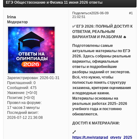
ЕГЭ Обществознание и Физика 11 июня 2026 ответы
Поделиться
2026-06-09
1
Irina
21:02:51
Модератор
✅ ЕГЭ 2026: ПОЛНЫЙ ДОСТУП К
ОТВЕТАМ, РЕАЛЬНЫМ
ВАРИАНТАМ И РАЗБОРАМ 🔥
Подготовлены самые
актуальные материалы по ЕГЭ
2026. Здесь собраны реальные
варианты, официальные
ответы и подробнейшие
разборы заданий от экспертов.
Всё, что нужно, чтобы
Зарегистрирован
: 2026-01-31
полностью понять структуру
Приглашений:
0
Сообщений:
475
экзамена, критерии оценивания
Уважение:
[+0/-0]
и подводные камни.
Позитив:
[+0/-0]
Материалы основаны на
Провел на форуме:
реальных работах 2025–2026
17 часов 3 минуты
учебного года и постоянно
Последний визит:
обновляются.
2026-07-12 21:36:08
ДОСТУП К МАТЕРИАЛАМ:
🔗
https://t.me/statgrad_otvety_2025_bo