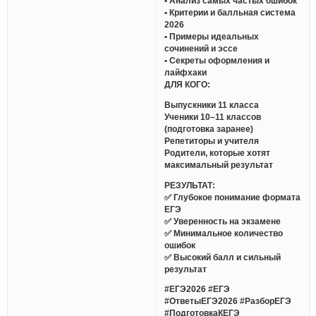
• Анализ самых частых ошибок
• Критерии и балльная система
2026
• Примеры идеальных
сочинений и эссе
• Секреты оформления и
лайфхаки
ДЛЯ КОГО:
Выпускники 11 класса
Ученики 10–11 классов
(подготовка заранее)
Репетиторы и учителя
Родители, которые хотят
максимальный результат
РЕЗУЛЬТАТ:
✅ Глубокое понимание формата
ЕГЭ
✅ Уверенность на экзамене
✅ Минимальное количество
ошибок
✅ Высокий балл и сильный
результат
#ЕГЭ2026 #ЕГЭ
#ОтветыЕГЭ2026 #РазборЕГЭ
#ПодготовкаКЕГЭ