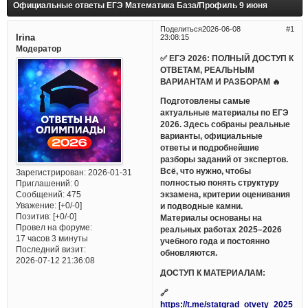
Официальные ответы ЕГЭ Математика База/Профиль 9 июня
Поделиться
2026-06-08
1
Irina
23:08:15
Модератор
✅ ЕГЭ 2026: ПОЛНЫЙ ДОСТУП К
ОТВЕТАМ, РЕАЛЬНЫМ
ВАРИАНТАМ И РАЗБОРАМ 🔥
Подготовлены самые
актуальные материалы по ЕГЭ
2026. Здесь собраны реальные
варианты, официальные
ответы и подробнейшие
разборы заданий от экспертов.
Всё, что нужно, чтобы
Зарегистрирован
: 2026-01-31
полностью понять структуру
Приглашений:
0
Сообщений:
475
экзамена, критерии оценивания
Уважение:
[+0/-0]
и подводные камни.
Позитив:
[+0/-0]
Материалы основаны на
Провел на форуме:
реальных работах 2025–2026
17 часов 3 минуты
учебного года и постоянно
Последний визит:
обновляются.
2026-07-12 21:36:08
ДОСТУП К МАТЕРИАЛАМ:
🔗
https://t.me/statgrad_otvety_2025_bo