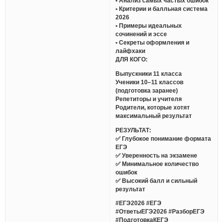
• Анализ самых частых ошибок
• Критерии и балльная система
2026
• Примеры идеальных
сочинений и эссе
• Секреты оформления и
лайфхаки
ДЛЯ КОГО:
Выпускники 11 класса
Ученики 10–11 классов
(подготовка заранее)
Репетиторы и учителя
Родители, которые хотят
максимальный результат
РЕЗУЛЬТАТ:
✅ Глубокое понимание формата
ЕГЭ
✅ Уверенность на экзамене
✅ Минимальное количество
ошибок
✅ Высокий балл и сильный
результат
#ЕГЭ2026 #ЕГЭ
#ОтветыЕГЭ2026 #РазборЕГЭ
#ПодготовкаКЕГЭ