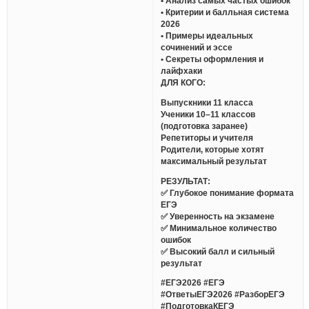
• Анализ самых частых ошибок
• Критерии и балльная система
2026
• Примеры идеальных
сочинений и эссе
• Секреты оформления и
лайфхаки
ДЛЯ КОГО:
Выпускники 11 класса
Ученики 10–11 классов
(подготовка заранее)
Репетиторы и учителя
Родители, которые хотят
максимальный результат
РЕЗУЛЬТАТ:
✅ Глубокое понимание формата
ЕГЭ
✅ Уверенность на экзамене
✅ Минимальное количество
ошибок
✅ Высокий балл и сильный
результат
#ЕГЭ2026 #ЕГЭ
#ОтветыЕГЭ2026 #РазборЕГЭ
#ПодготовкаКЕГЭ