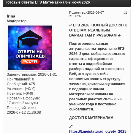
Готовые ответы ЕГЭ Математика 8-9 июня 2026
Поделиться
2026-06-07
1
Irina
21:00:37
Модератор
✅ ЕГЭ 2026: ПОЛНЫЙ ДОСТУП К
ОТВЕТАМ, РЕАЛЬНЫМ
ВАРИАНТАМ И РАЗБОРАМ 🔥
Подготовлены самые
актуальные материалы по ЕГЭ
2026. Здесь собраны реальные
варианты, официальные
ответы и подробнейшие
разборы заданий от экспертов.
Всё, что нужно, чтобы
Зарегистрирован
: 2026-01-31
полностью понять структуру
Приглашений:
0
Сообщений:
475
экзамена, критерии оценивания
Уважение:
[+0/-0]
и подводные камни.
Позитив:
[+0/-0]
Материалы основаны на
Провел на форуме:
реальных работах 2025–2026
17 часов 3 минуты
учебного года и постоянно
Последний визит:
обновляются.
2026-07-12 21:36:08
ДОСТУП К МАТЕРИАЛАМ:
🔗
https://t.me/statgrad_otvety_2025_bo